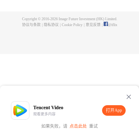
样的背景展开，但逐渐，一切又不和平了起来。博人能否应对呢？他会成为新
时代的英雄吗？
Copyright © 2016-
2026
Image Future Investment (HK) Limited.
协议与条款
|
隐私协议
|
Cookie Policy
|
意见反馈
|
@
iflix
Tencent Video
打开App
观看更多内容
如果失败，请
点击此处
重试
打开App