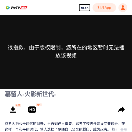
打开App
zh-cn
很抱歉，由于版权限制，您所在的地区暂时无法播
放该视频
慕留人-火影新世代-
忍者因为和平时代的到来，不再如往日重要。忍者学校也开始设立普通班。在
这样一个和平的时代，博人选择了尾随自己父亲的脚印，成为忍者。 故事以这
全部