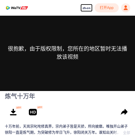
打开App
zh-cn
很抱歉，由于版权限制，您所在的地区暂时无法播
放该视频
炼气十万年
十万年前，天岚宗叱咤修真界，宗内弟子皆是天骄，所向披靡。唯独开山弟子
徐阳一直是炼气期，为突破修为早日飞升，徐阳闭关万年。谁知出关时，修真
全部