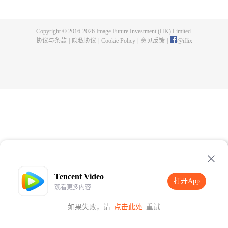
界已经没落，天岚宗也只剩三五弟子，眼见就要灭宗，徐阳击退强敌，誓要带
领天岚宗重回巅峰！ 随着天岚宗势力扩大，徐阳修为停滞的真相也一步步的揭
开，万年间，一个贯穿人、魔、仙三界的隐秘也展现在众人面前！究竟是一念
Copyright © 2016-
2026
Image Future Investment (HK) Limited.
成神，还是一念成魔？世界的生死就在徐阳的股掌之间！
协议与条款
|
隐私协议
|
Cookie Policy
|
意见反馈
|
@
iflix
Tencent Video
打开App
观看更多内容
如果失败，请
点击此处
重试
打开App