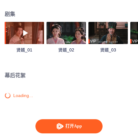
容布局，以商道为剑斩断世俗偏见，在鄙夷声中书写逆袭传奇。
剧集
VIP
VIP
贤婿_01
贤婿_02
贤婿_03
幕后花絮
Loading…
打开App