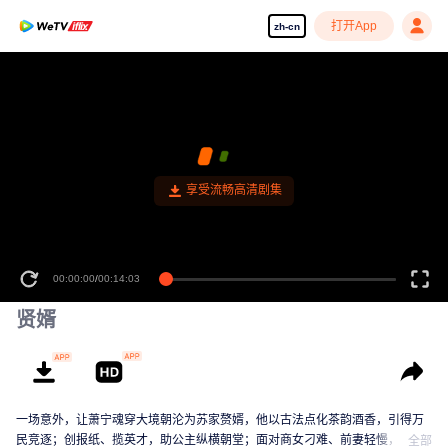
打开App
zh-cn
享受流畅高清剧集
00:00:00
/
00:14:03
贤婿
一场意外，让萧宁魂穿大境朝沦为苏家赘婿，他以古法点化茶韵酒香，引得万
民竞逐；创报纸、揽英才，助公主纵横朝堂；面对商女刁难、前妻轻慢，他从
全部