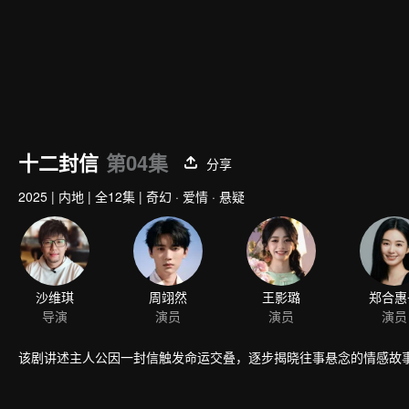
十二封信
第04集
分享
2025
|
内地
|
全12集
|
奇幻 · 爱情 · 悬疑
沙维琪
周翊然
王影璐
郑合惠
导演
演员
演员
演员
该剧讲述主人公因一封信触发命运交叠，逐步揭晓往事悬念的情感故