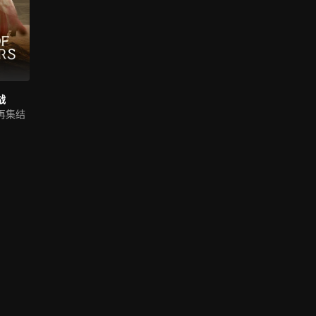
战
再集结