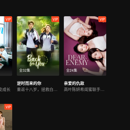
VIP
VIP
VIP
全32集
全24集
逆时而来的你
亲爱的仇敌
变成长
重返十八岁，拯救白月光
高叶陈妍希闺蜜联手复仇
VIP