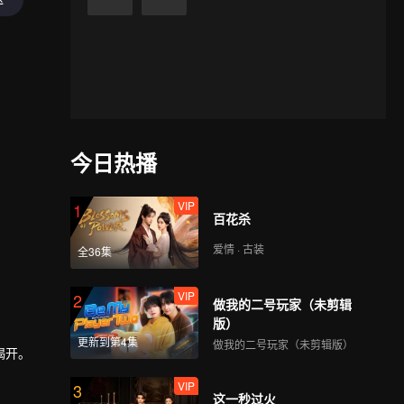
今日热播
VIP
1
百花杀
爱情 · 古装
全36集
VIP
2
做我的二号玩家（未剪辑
版）
更新到第4集
做我的二号玩家（未剪辑版）
揭开。
VIP
3
这一秒过火