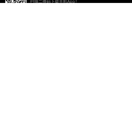
扫描二维码下载手机App！
帮助与反馈
关
意见反馈
加
联
电子
ted.