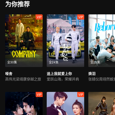
为你推荐
VIP
VIP
全30集
全24集
全23集
哑舍
追上我就爱上你
焕羽
高伟光梁靖康穿越之旅
爱跃山海，荣耀并肩
张婧仪周翊然蜕
VIP
VIP