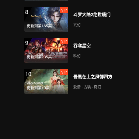
VIP
8
斗罗大陆2绝世唐门
玄幻
更新到第165集
VIP
9
吞噬星空
科幻
更新到第235集
VIP
10
吾凰在上之凤御四方
爱情 · 古装 · 奇幻
更新到第10集