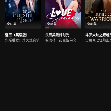
全40集
全31集
全38集
逐玉（英语版）
良辰美景好时光
斗罗大陆之燃魂
先婚后爱！烽火炼真情
徐璐林一甜蜜姐弟恋
史莱克七怪热血