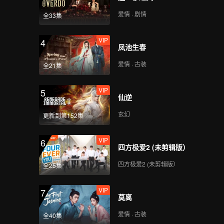
爱情 · 剧情
全33集
VIP
4
凤池生春
爱情 · 古装
全21集
VIP
5
仙逆
玄幻
更新到第152集
VIP
6
四方极爱2 (未剪辑版）
四方极爱2 (未剪辑版）
全25集
VIP
7
莫离
爱情 · 古装
全40集