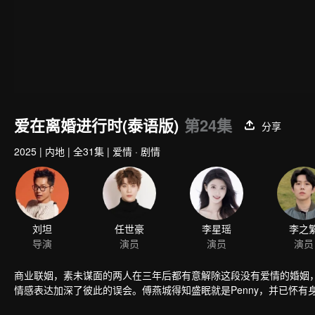
爱在离婚进行时(泰语版)
第24集
分享
2025
|
内地
|
全31集
|
爱情 · 剧情
刘坦
任世豪
李星瑶
李之
导演
演员
演员
演员
商业联姻，素未谋面的两人在三年后都有意解除这段没有爱情的婚姻
情感表达加深了彼此的误会。傅燕城得知盛眠就是Penny，并已怀