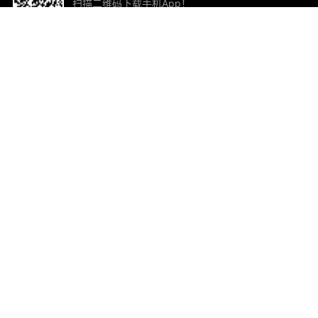
扫描二维码下载手机App！
帮助与反馈
关
意见反馈
加
联
电子
ted.