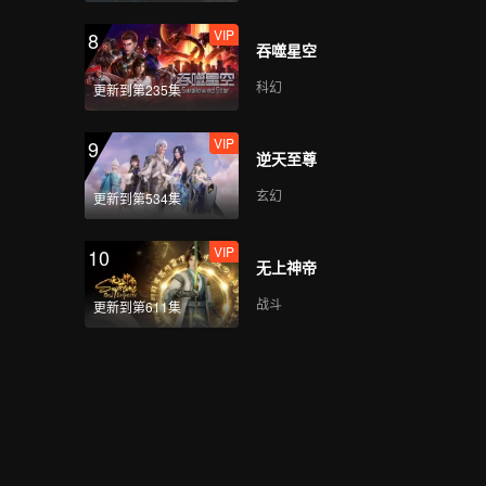
VIP
8
吞噬星空
科幻
更新到第235集
VIP
9
逆天至尊
玄幻
更新到第534集
VIP
10
无上神帝
战斗
更新到第611集