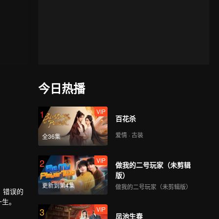
今日热播
VIP
1
百花杀
爱情 · 古装
全36集
VIP
2
做我的二号玩家（未剪辑
版）
更新到第4集
做我的二号玩家（未剪辑版）
，错误的
一生。
VIP
3
凤池生春