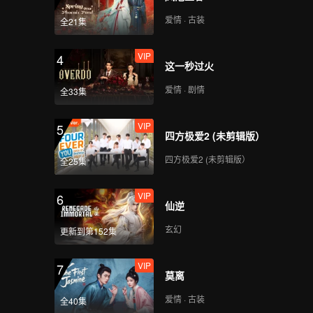
爱情 · 古装
全21集
VIP
4
这一秒过火
爱情 · 剧情
全33集
VIP
5
四方极爱2 (未剪辑版）
四方极爱2 (未剪辑版）
全25集
VIP
6
仙逆
玄幻
更新到第152集
VIP
7
莫离
爱情 · 古装
全40集