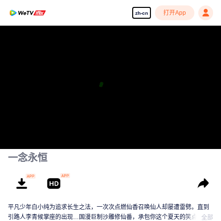
打开App
zh-cn
一念永恒
平凡少年白小纯为追求长生之法，一次次点燃仙香召唤仙人却屡遭雷劈。直到
引路人李青候掌座的出现…国漫巨制沙雕修仙番，承包你这个夏天的笑点！
全部