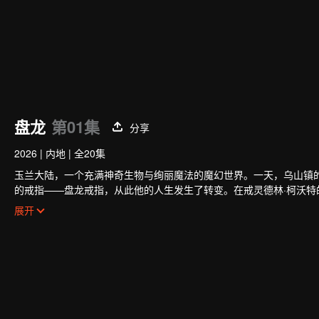
盘龙
第01集
分享
2026
|
内地
|
全20集
玉兰大陆，一个充满神奇生物与绚丽魔法的魔幻世界。一天，乌山镇
的戒指——盘龙戒指，从此他的人生发生了转变。在戒灵德林·柯沃
少年凭着其拼搏奋斗、自强不息的精神，不断迈向更高境界，在一次
展开