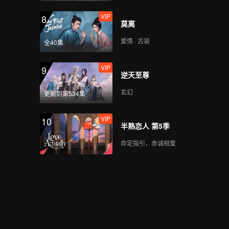
VIP
8
莫离
爱情 · 古装
全40集
VIP
9
逆天至尊
玄幻
更新到第534集
VIP
10
半熟恋人 第5季
命定指引，赤诚相爱