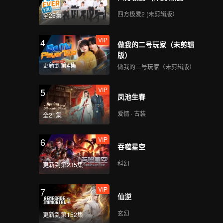
四方极爱2 (未剪辑版）
全25集
VIP
4
做我的二号玩家（未剪辑
版）
更新到第4集
做我的二号玩家（未剪辑版）
VIP
5
凤池生春
爱情 · 古装
全21集
VIP
6
吞噬星空
科幻
更新到第235集
VIP
7
仙逆
玄幻
更新到第152集