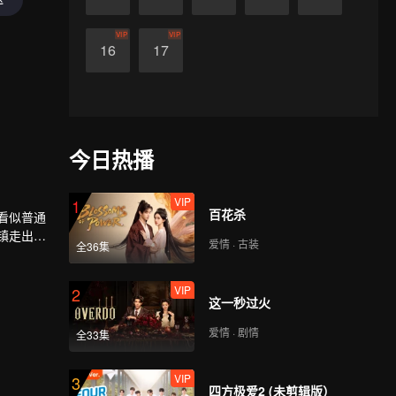
VIP
VIP
16
17
今日热播
VIP
1
百花杀
看似普通
镇走出的
爱情 · 古装
全36集
VIP
2
这一秒过火
爱情 · 剧情
全33集
VIP
3
四方极爱2 (未剪辑版）