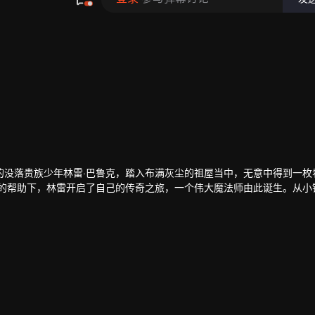
的没落贵族少年林雷·巴鲁克，踏入布满灰尘的祖屋当中，无意中得到一枚
特的帮助下，林雷开启了自己的传奇之旅，一个伟大魔法师由此诞生。从小
次游走于生死之间的磨砺中，一步步走向强者巅峰。