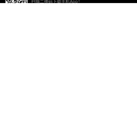
扫描二维码下载手机App！
帮助与反馈
关
意见反馈
加
联
电子
ted.