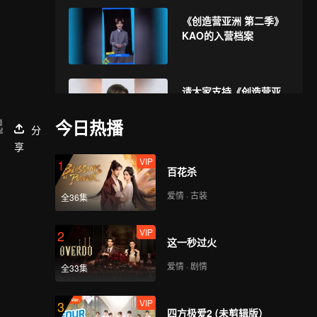
吧
《创造营亚洲 第二季》
KAO的入营档案
请大家支持《创造营亚
洲 第二季》的KAO
起
今日热播
分
享
VIP
1
百花杀
爱情 · 古装
全36集
VIP
2
这一秒过火
爱情 · 剧情
全33集
VIP
3
四方极爱2 (未剪辑版）