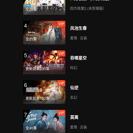
四方极爱2 (未剪辑版）
全25集
VIP
4
凤池生春
爱情 · 古装
全21集
VIP
5
吞噬星空
科幻
更新到第235集
VIP
6
仙逆
玄幻
更新到第152集
VIP
7
莫离
爱情 · 古装
全40集