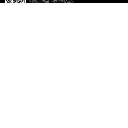
扫描二维码下载手机App！
帮助与反馈
关
意见反馈
加
联
电子
ted.