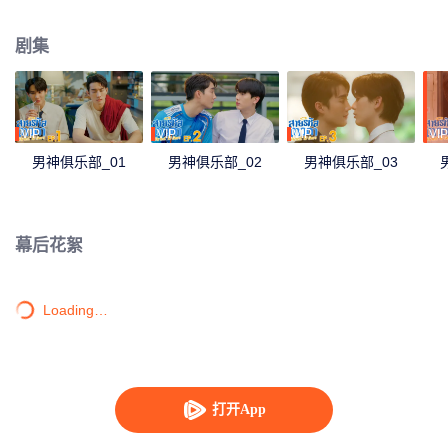
员，却意外发布了禁止上传照片的同号学长，也就是“凶狠男神”Arc的照片。与
此同时，Gun一直都有在黑暗中无法入睡的困扰，可刚好有一位“神秘男神”
剧集
Yotha，也就是Arm的同号学弟，自告奋勇成为他的室友。最后“倒霉男神”Wine
有这么一个Yotha同号学长，却没有得到他的关心，最后反被他的弟弟Faifa哥
对其关爱有加。
VIP
VIP
VIP
VIP
男神俱乐部_01
男神俱乐部_02
男神俱乐部_03
幕后花絮
Loading…
打开App