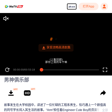
打开App
zh-cn
享受流畅高清剧集
(上集回顾)
那你上我的车干嘛
00:00:00
/
00:53:18
男神俱乐部
故事发生在大学校园中，讲述了一位忙碌的工程系男生，恰巧遇上一个颜值高
的同号学长闯入其生活的故事。“Arm"担任着Engineer Cute Boy的页面管理
全部