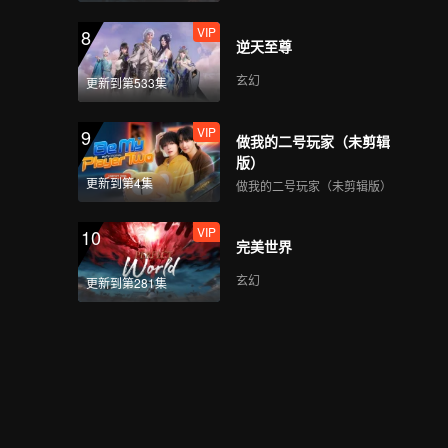
VIP
8
逆天至尊
玄幻
更新到第533集
VIP
9
做我的二号玩家（未剪辑
版）
更新到第4集
做我的二号玩家（未剪辑版）
VIP
10
完美世界
玄幻
更新到第281集