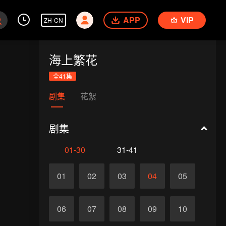
APP
VIP
ZH-CN
海上繁花
全41集
剧集
花絮
剧集
01-30
31-41
01
02
03
04
05
06
07
08
09
10