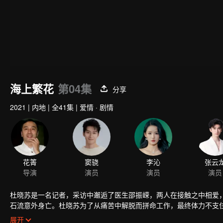
海上繁花
第04集
分享
2021
|
内地
|
全41集
|
爱情 · 剧情
花箐
窦骁
李沁
张云
导演
演员
演员
演员
杜晓苏是一名记者，采访中邂逅了医生邵振嵘，两人在接触之中相爱
石流意外身亡。杜晓苏为了从痛苦中解脱而拼命工作，最终体力不支
感动着，默默地在暗中帮助她。这引起了富家女蒋繁禄的不满，她用
展开