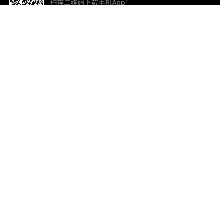
扫描二维码下载手机App！
帮助与反馈
关
意见反馈
加
联
电子
ted.