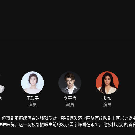
龙
王瑞子
李亭哲
艾如
演员
演员
演员
，但遭到邵振嵘母亲的强烈反对。邵振嵘失落之际随医疗队到山区义诊途
住进医院。这一切被邵振嵘生前的发小雷宇峥看在眼里，他被杜晓苏的善
各种理由在工作上刁难杜晓苏。林向远为了自己能够出人头地，联合宇天