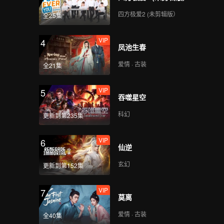
一一化
四方极爱2 (未剪辑版）
全25集
VIP
4
凤池生春
爱情 · 古装
全21集
VIP
5
吞噬星空
科幻
更新到第235集
VIP
6
仙逆
玄幻
更新到第152集
VIP
7
莫离
爱情 · 古装
全40集