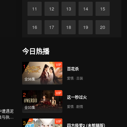
11
12
13
14
15
16
17
18
19
20
21
22
23
24
25
今日热播
26
27
28
29
30
VIP
1
百花杀
爱情 · 古装
全36集
VIP
2
这一秒过火
爱情 · 剧情
全33集
中遭遇泥
良与执着
VIP
3
对手想方
四方极爱2 (未剪辑版）