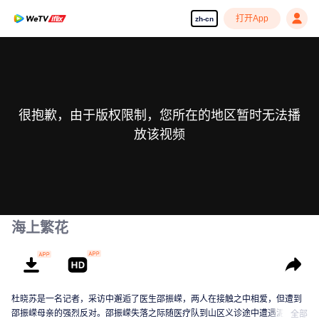
打开App
zh-cn
很抱歉，由于版权限制，您所在的地区暂时无法播
放该视频
海上繁花
杜晓苏是一名记者，采访中邂逅了医生邵振嵘，两人在接触之中相爱，但遭到
邵振嵘母亲的强烈反对。邵振嵘失落之际随医疗队到山区义诊途中遭遇泥石流
全部