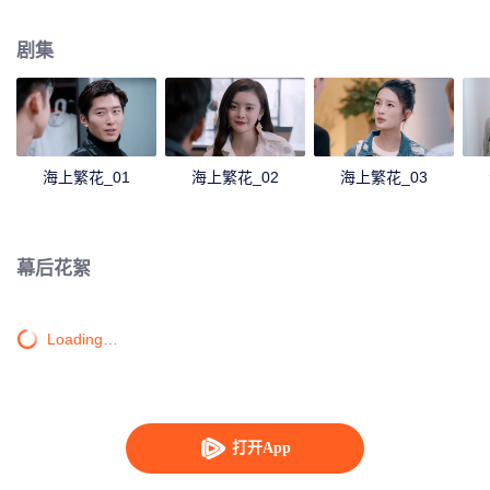
意外身亡。杜晓苏为了从痛苦中解脱而拼命工作，最终体力不支住进医院。这
一切被邵振嵘生前的发小雷宇峥看在眼里，他被杜晓苏的善良与执着感动着，
剧集
默默地在暗中帮助她。这引起了富家女蒋繁禄的不满，她用各种理由在工作上
刁难杜晓苏。林向远为了自己能够出人头地，联合宇天对手想方设法陷害雷宇
峥，致使宇天集团险些破产。杜晓苏用计戳穿林向远的阴谋。在杜晓苏的帮助
和鼓励下，雷宇铮重新振兴宇天，将林向远的阴谋一一化解，在这个过程中，
杜晓苏和雷宇铮破除了两人之间的误会与偏见。
海上繁花_01
海上繁花_02
海上繁花_03
幕后花絮
Loading…
打开App