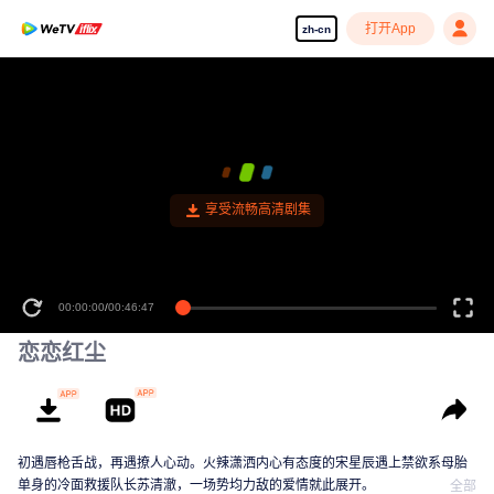
打开App
zh-cn
享受流畅高清剧集
00:00:00
/
00:46:47
恋恋红尘
初遇唇枪舌战，再遇撩人心动。火辣潇洒内心有态度的宋星辰遇上禁欲系母胎
单身的冷面救援队长苏清澈，一场势均力敌的爱情就此展开。
全部