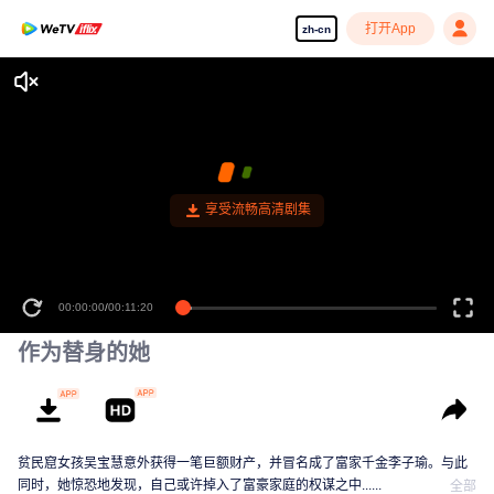
打开App
zh-cn
享受流畅高清剧集
00:00:00
/
00:11:20
作为替身的她
贫民窟女孩吴宝慧意外获得一笔巨额财产，并冒名成了富家千金李子瑜。与此
同时，她惊恐地发现，自己或许掉入了富豪家庭的权谋之中......
全部