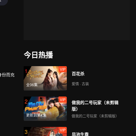
今日热播
VIP
1
百花杀
身份而充
爱情 · 古装
全36集
VIP
2
做我的二号玩家（未剪辑
版）
更新到第4集
做我的二号玩家（未剪辑版）
VIP
3
凤池生春