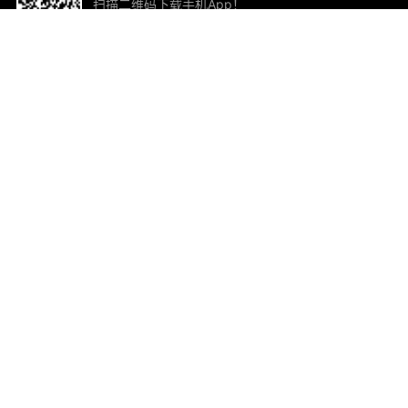
扫描二维码下载手机App！
帮助与反馈
关
意见反馈
加
联
电子
ted.