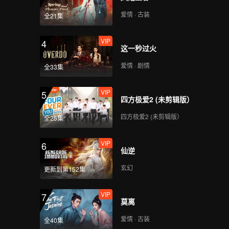
爱情 · 古装
全21集
VIP
4
这一秒过火
爱情 · 剧情
全33集
VIP
5
四方极爱2 (未剪辑版）
四方极爱2 (未剪辑版）
全25集
VIP
6
仙逆
玄幻
更新到第152集
VIP
7
莫离
爱情 · 古装
全40集