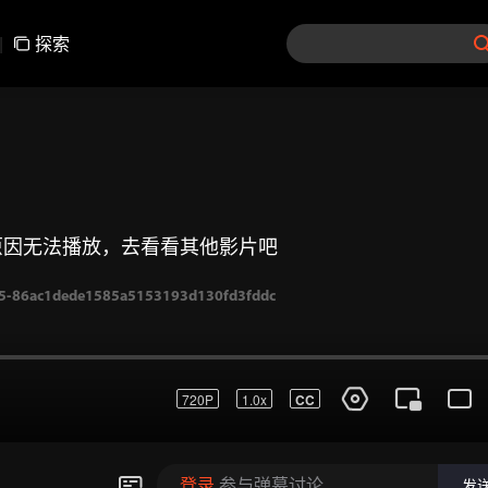
|
探索
原因无法播放，去看看其他影片吧
-86ac1dede1585a5153193d130fd3fddc
720P
1.0x
CC
登录
参与弹幕讨论
发