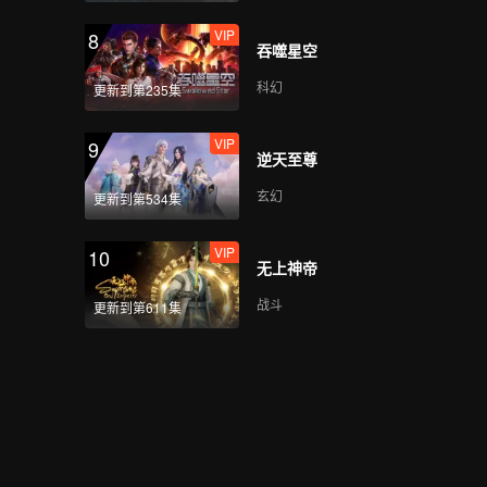
VIP
8
吞噬星空
科幻
更新到第235集
VIP
9
逆天至尊
玄幻
更新到第534集
VIP
10
无上神帝
战斗
更新到第611集