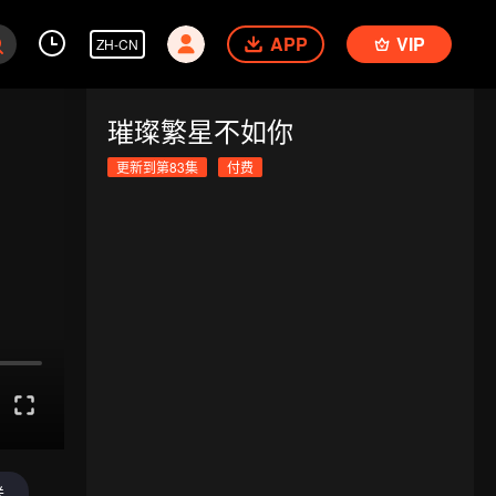
APP
VIP
ZH-CN
璀璨繁星不如你
更新到第83集
付费
送