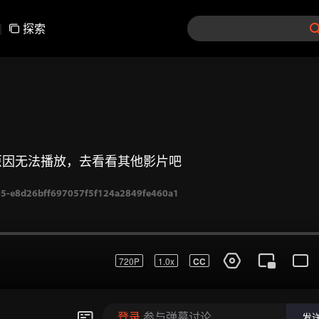
|
探索
原因无法播放，去看看其他影片吧
720P
1.0x
CC
-e8d26bff697057f5f124a2849fe460a1
登录
参与弹幕讨论
发