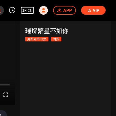
APP
VIP
ZH-CN
璀璨繁星不如你
更新到第83集
付费
送