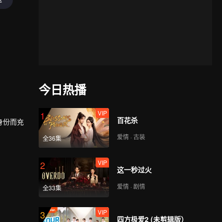
今日热播
VIP
1
百花杀
身份而充
爱情 · 古装
全36集
VIP
2
这一秒过火
爱情 · 剧情
全33集
VIP
3
四方极爱2 (未剪辑版）