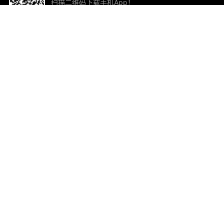
扫描二维码下载手机App！
帮助与反馈
关
意见反馈
加
联
电子
ted.