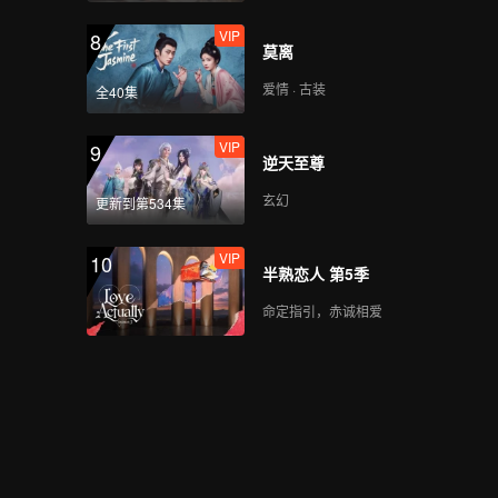
VIP
8
莫离
爱情 · 古装
全40集
VIP
9
逆天至尊
玄幻
更新到第534集
VIP
10
半熟恋人 第5季
命定指引，赤诚相爱