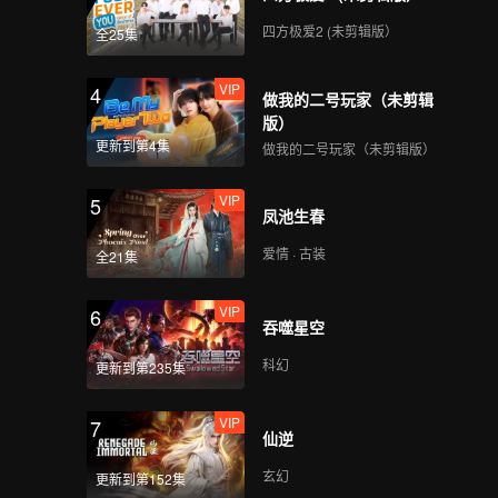
四方极爱2 (未剪辑版）
全25集
VIP
4
做我的二号玩家（未剪辑
版）
更新到第4集
做我的二号玩家（未剪辑版）
VIP
5
凤池生春
爱情 · 古装
全21集
VIP
6
吞噬星空
科幻
更新到第235集
VIP
7
仙逆
玄幻
更新到第152集