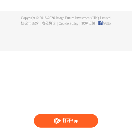
了危险和不确定。在一次执行任务的过程中，男主角被敌人追杀，女主角为了
保护他，不惜一切代价。
Copyright © 2016-
2026
Image Future Investment (HK) Limited.
协议与条款
|
隐私协议
|
Cookie Policy
|
意见反馈
|
@
iflix
打开App