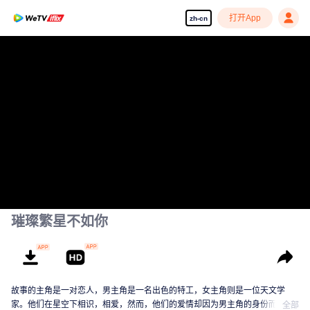
打开App
zh-cn
璀璨繁星不如你
故事的主角是一对恋人，男主角是一名出色的特工，女主角则是一位天文学
家。他们在星空下相识，相爱，然而，他们的爱情却因为男主角的身份而充满
全部