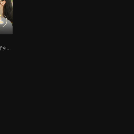
前女友逆袭归来手撕渣男