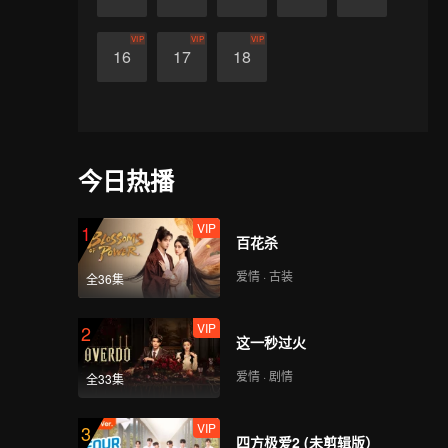
VIP
VIP
VIP
16
17
18
今日热播
VIP
1
百花杀
爱情 · 古装
全36集
VIP
2
这一秒过火
爱情 · 剧情
全33集
VIP
3
四方极爱2 (未剪辑版）