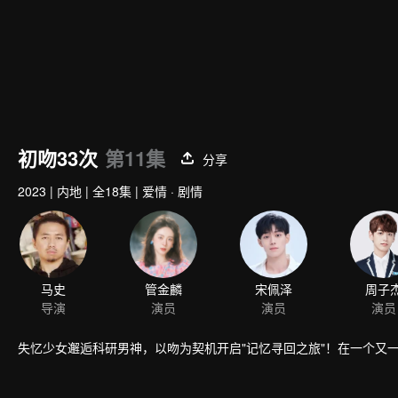
初吻33次
第11集
分享
2023
|
内地
|
全18集
|
爱情 · 剧情
马史
管金麟
宋佩泽
周子
导演
演员
演员
演员
失忆少女邂逅科研男神，以吻为契机开启"记忆寻回之旅"！在一个又