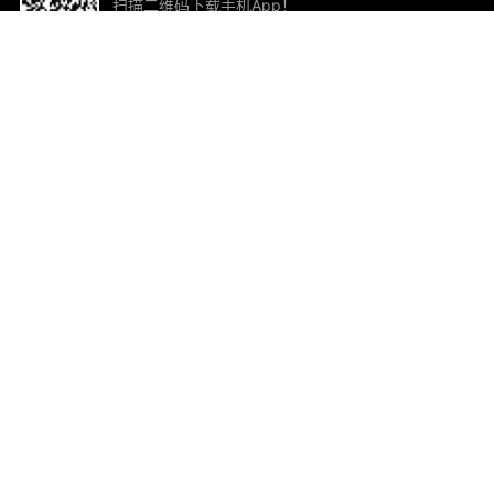
扫描二维码下载手机App！
帮助与反馈
关
意见反馈
加
联
电子
ted.