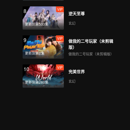
VIP
8
逆天至尊
玄幻
更新到第533集
VIP
9
做我的二号玩家（未剪辑
版）
更新到第3集
做我的二号玩家（未剪辑版）
VIP
10
完美世界
玄幻
更新到第280集