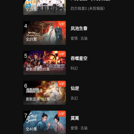
四方极爱2 (未剪辑版）
全25集
VIP
4
凤池生春
爱情 · 古装
全21集
VIP
5
吞噬星空
科幻
更新到第235集
VIP
6
仙逆
玄幻
更新到第152集
VIP
7
莫离
爱情 · 古装
全40集