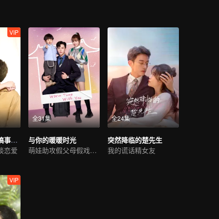
VIP
全31集
全24集
邢少，小助理又搞事情了
与你的暖暖时光
突然降临的楚先生
谈恋爱
萌娃助攻假父母假戏真做
我的谎话精女友
VIP