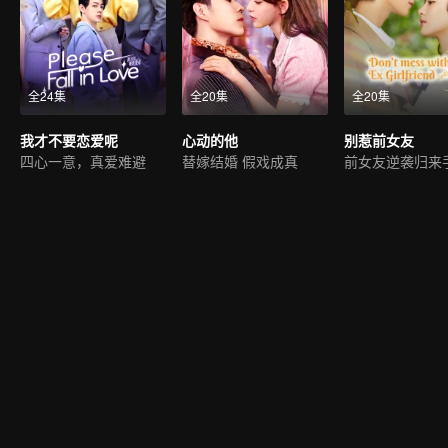
全24集
全20集
全20集
我才不要恋爱呢
心动的他
别惹前女友
四心一意，真爱难避
替嫁结婚 假戏成真