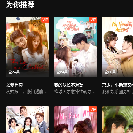
为你推荐
VIP
VIP
全24集
全24集
全26集
以爱为契
我的队长不对劲
灰姑娘回归豪门遇腹黑霸总
篮球天才意外性转寻真爱
我和娱乐圈男神
VIP