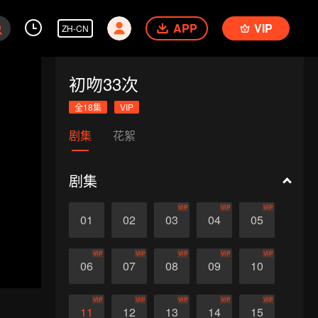
APP
VIP
ZH-CN
初吻33次
全18集
VIP
剧集
花絮
剧集
VIP
VIP
VIP
01
02
03
04
05
VIP
VIP
VIP
VIP
VIP
06
07
08
09
10
VIP
VIP
VIP
VIP
VIP
11
12
13
14
15