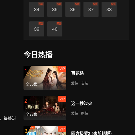
预告
预告
预告
预告
预告
34
35
36
37
38
预告
预告
39
40
今日热播
VIP
1
百花杀
爱情 · 古装
全36集
VIP
2
这一秒过火
爱情 · 剧情
全33集
后，最终过
VIP
3
四方极爱2 (未剪辑版）