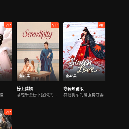
VIP
VIP
VIP
全40集
全42集
榜上佳婿
夺娶短剧版
挂
落魄千金榜下捉婿共翻案
疯批将军为爱强势夺妻
VIP