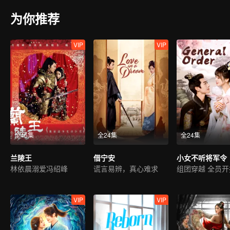
为你推荐
VIP
VIP
全46集
全24集
全24集
兰陵王
借宁安
小女不听将军令
林依晨溺爱冯绍峰
谎言易辨，真心难求
组团穿越 全员开
VIP
VIP