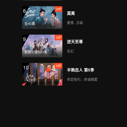
VIP
8
莫离
爱情 · 古装
全40集
VIP
9
逆天至尊
玄幻
更新到第533集
VIP
10
半熟恋人 第5季
命定指引，赤诚相爱