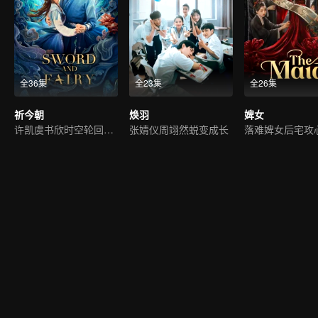
全36集
全23集
全26集
祈今朝
焕羽
婢女
许凯虞书欣时空轮回宿命虐恋
张婧仪周翊然蜕变成长
落难婢女后宅攻