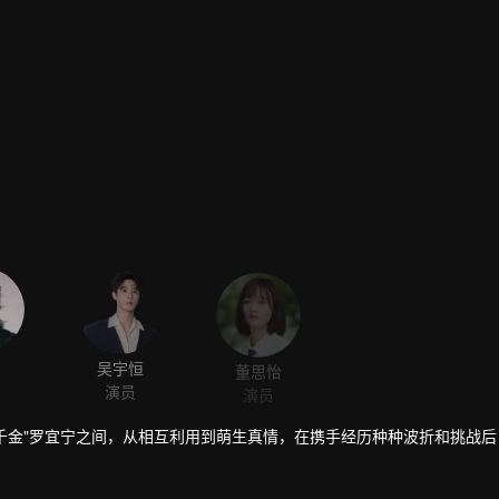
吴宇恒
董思怡
演员
演员
女千金"罗宜宁之间，从相互利用到萌生真情，在携手经历种种波折和挑战