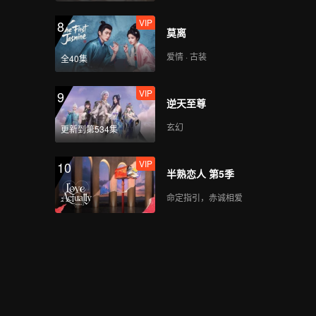
VIP
8
莫离
VIP
第5期加更：有点甜~喆
阳秋怡上演手指贴贴
爱情 · 古装
全40集
VIP
9
逆天至尊
第6期上：芋圆CP保龄
球约会高浓度撒糖
玄幻
更新到第534集
VIP
10
半熟恋人 第5季
第6期下：高甜约会！雪
球CP骑马看夕阳
命定指引，赤诚相爱
VIP
第6期加更：高情商→根
源夸李聂美到可以演剧