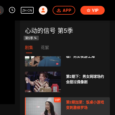
聚开启厨房修罗场
APP
VIP
ZH-CN
VIP
第1期加更：男女初见约
心动的信号 第5季
会氛围感拉满
第5季
剧集
花絮
第2期上：首次约会来
临！男女夜游上海
第2期下：男女网球场约
会甜过偶像剧
VIP
第2期加更：饭桌小游戏
变刺激修罗场