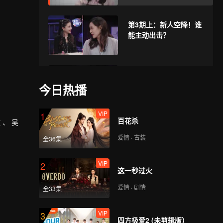
第3期上：新人空降！谁
能主动出击？
第3期下：高颜值女主持
空降，男生看愣住
今日热播
VIP
1
百花杀
VIP
、 吴
第3期加更：喆阳李聂暗
戳戳互动好甜蜜
爱情 · 古装
全36集
VIP
2
这一秒过火
第4期上：女4受伤浩然
飞奔取药，万万吃醋冷
爱情 · 剧情
全33集
脸
VIP
3
四方极爱2 (未剪辑版）