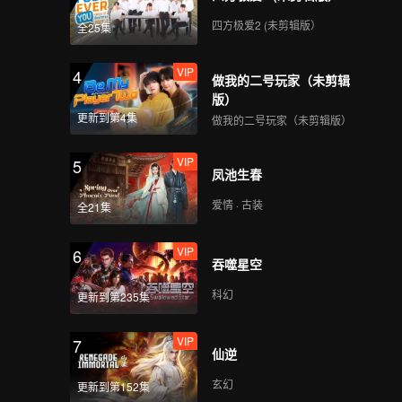
第4期中：首次
minidate！根源主动邀
四方极爱2 (未剪辑版）
全25集
约李聂
VIP
4
做我的二号玩家（未剪辑
第4期下：甜！根源说情
版）
话惹李聂害羞
更新到第4集
做我的二号玩家（未剪辑版）
VIP
5
凤池生春
VIP
第4期加更：极致推拉~
男女借游戏表白？
爱情 · 古装
全21集
VIP
6
吞噬星空
第5期上：男4男5空降搅
乱心动线
科幻
更新到第235集
VIP
7
仙逆
第5期下：爱情降临？李
聂主动约会根源
玄幻
更新到第152集