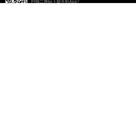
扫描二维码下载手机App！
帮助与反馈
关
意见反馈
加
联
电子
ted.