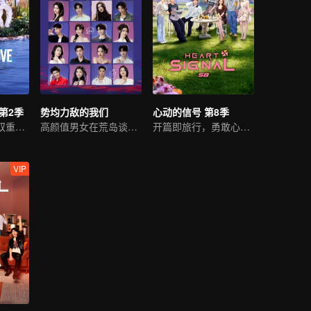
第2季
势均力敌的我们
心动的信号 第8季
直面爱与生存的双重挑战
高颜值男女在荒岛谈恋爱
开篇即旅行，勇敢心动吧
VIP