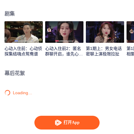
苏泷、孟子义共同组成心动侦探，来反观和解读素人之间的情感交流和心动信
号，并进行心动连线。
剧集
心动入住前：心动侦
心动入住前2：匿名
第1期上：男女电话
第
探集结嗨点鸳鸯谱
群聊开启，谁先心
密聊上演极限拉扯
相
动？
幕后花絮
Loading…
打开App