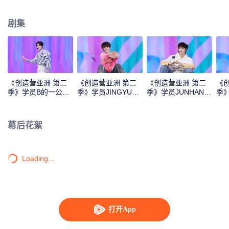
Monster》《Super》《True Love》《Under the Moon Road》
剧集
《创造营亚洲 第二
《创造营亚洲 第二
《创造营亚洲 第二
《
季》学员B的一公直
季》学员JINGYU的
季》学员JUNHAN的
季
拍
一公直拍
一公直拍
公
幕后花絮
Loading…
打开App