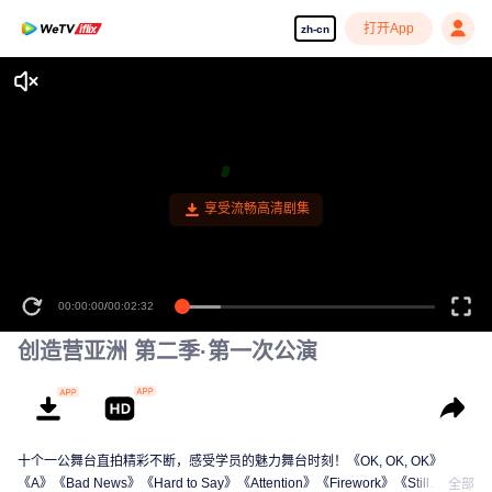
打开App
zh-cn
享受流畅高清剧集
00:00:00
/
00:02:32
创造营亚洲 第二季·第一次公演
十个一公舞台直拍精彩不断，感受学员的魅力舞台时刻！《OK, OK, OK》
《A》《Bad News》《Hard to Say》《Attention》《Firework》《Still
全部