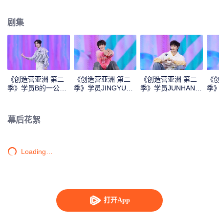
Monster》《Super》《True Love》《Under the Moon Road》
剧集
《创造营亚洲 第二
《创造营亚洲 第二
《创造营亚洲 第二
《
季》学员B的一公直
季》学员JINGYU的
季》学员JUNHAN的
季
拍
一公直拍
一公直拍
公
幕后花絮
Loading…
打开App