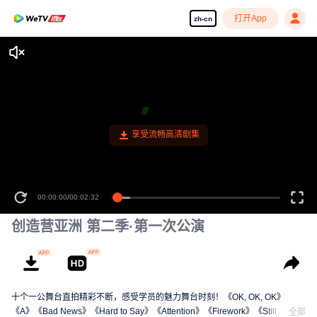
打开App
zh-cn
享受流畅高清剧集
00:00:00
/
00:02:32
创造营亚洲 第二季·第一次公演
十个一公舞台直拍精彩不断，感受学员的魅力舞台时刻！《OK, OK, OK》
《A》《Bad News》《Hard to Say》《Attention》《Firework》《Still
全部