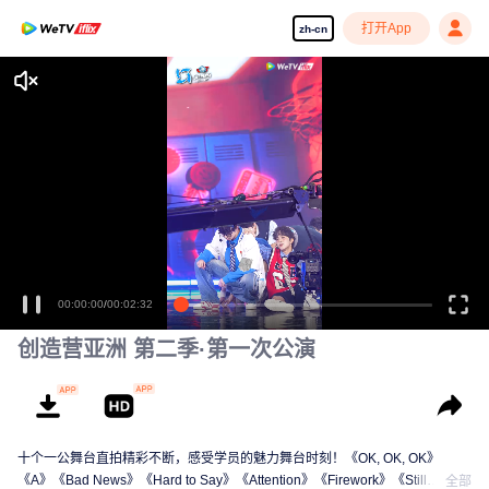
打开App
zh-cn
享受流畅高清剧集
00:00:00
/
00:02:32
创造营亚洲 第二季·第一次公演
十个一公舞台直拍精彩不断，感受学员的魅力舞台时刻！《OK, OK, OK》
《A》《Bad News》《Hard to Say》《Attention》《Firework》《Still
全部