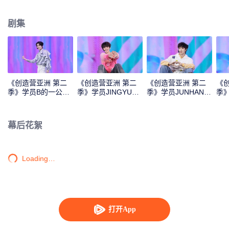
Monster》《Super》《True Love》《Under the Moon Road》
剧集
《创造营亚洲 第二
《创造营亚洲 第二
《创造营亚洲 第二
《
季》学员B的一公直
季》学员JINGYU的
季》学员JUNHAN的
季
拍
一公直拍
一公直拍
公
幕后花絮
Loading…
打开App