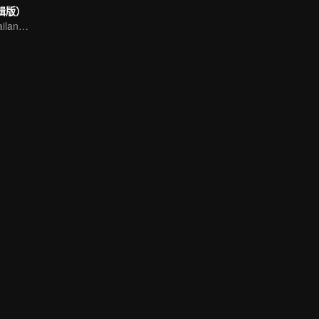
辑版）
The Survival Thailand (未剪辑版)