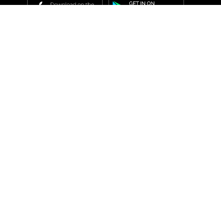
VIP
协议与条款
隐私协议
协议与条款
Cookie政策
Copyright © 2016-
2026
Image Future Investment (HK) Limi