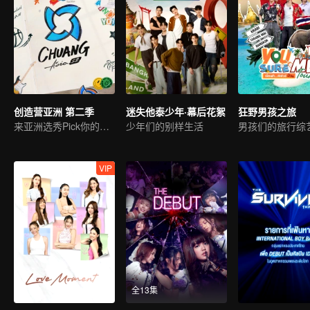
创造营亚洲 第二季
迷失他泰少年·幕后花絮
狂野男孩之旅
来亚洲选秀Pick你的偶像
少年们的别样生活
男孩们的旅行综
VIP
全13集