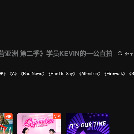
营亚洲 第二季》学员KEVIN的一公直拍
分享
d News》《Hard to Say》《Attention》《Firework》《Sti
VIP
VIP