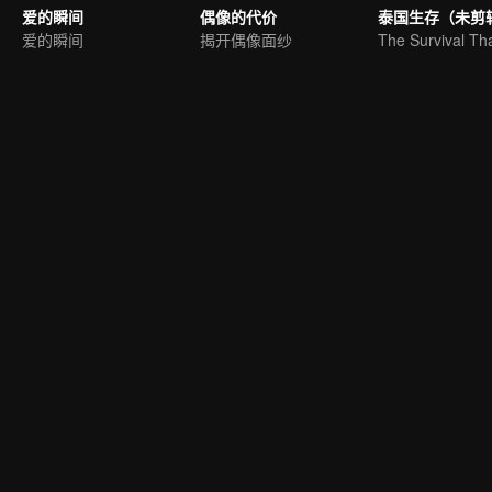
爱的瞬间
偶像的代价
泰国生存（未剪
爱的瞬间
揭开偶像面纱