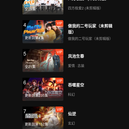
《创造营亚洲 第二季》
学员SENA的一公直拍
四方极爱2 (未剪辑版）
全25集
VIP
4
做我的二号玩家（未剪辑
《创造营亚洲 第二季》
版）
学员HIKARI的一公直拍
更新到第4集
做我的二号玩家（未剪辑版）
VIP
5
凤池生春
《创造营亚洲 第二季》
学员XIN的一公直拍
爱情 · 古装
全21集
VIP
6
吞噬星空
科幻
更新到第235集
VIP
7
仙逆
玄幻
更新到第152集