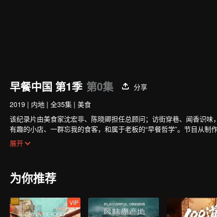
早餐中国 第1季
第0集
分享
2019
|
内地
|
全35集
|
美食
该纪录片由美食家沈宏非、陈晓卿担任总顾问；访街穿巷、闻香识味
有趣的小店、一群忘我的食客，和属于老板的“早餐哲学”。节目从制
早餐里的天长地久。
展开
为你推荐
VIP