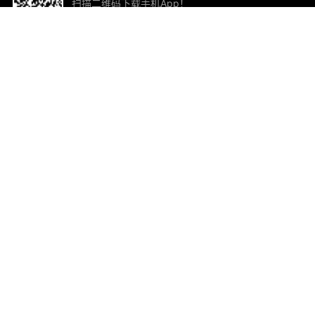
扫描二维码下载手机App！
帮助与反馈
关
意见反馈
加
联
电子
ted.