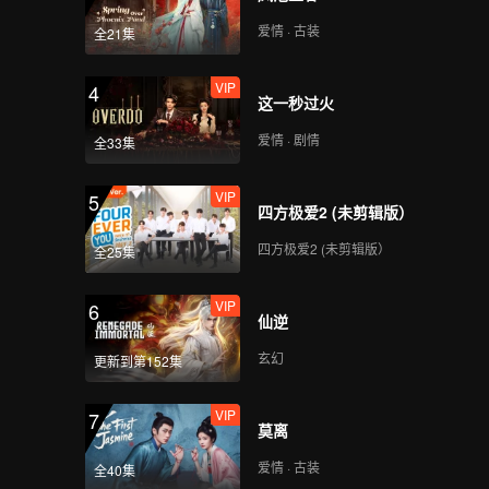
粉》：走，到贵州，吃
碗生猛的羊瘪粉！
爱情 · 古装
全21集
VIP
第9集 福建抚市 《炒饭·
4
这一秒过火
芋子包》：客家芋子
包，吃完让你扶墙走
爱情 · 剧情
全33集
VIP
第10集 陕西西安《杂肝
5
四方极爱2 (未剪辑版）
汤》：暖心又暖胃！杂
肝汤配馍无敌了
四方极爱2 (未剪辑版）
全25集
VIP
第11集 海南海口《老爸
6
仙逆
茶》：大包配红茶，来
海南吃顿南洋早餐
玄幻
更新到第152集
VIP
第12集 福建《客家牛杂
7
莫离
汤》 ：一碗吃了会“膨
胀”的牛杂汤
爱情 · 古装
全40集