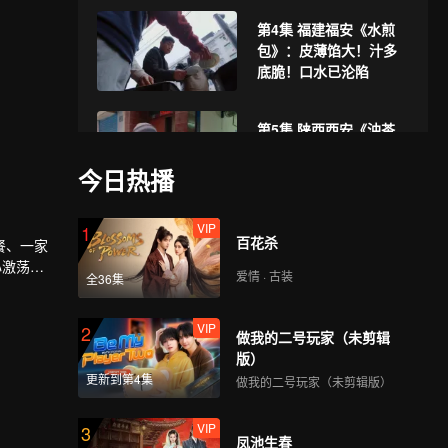
第4集 福建福安《水煎
包》：皮薄馅大！汁多
底脆！口水已沦陷
第5集 陕西西安《油茶
麻花》：当麻花遇到油
茶，香到骨子里
今日热播
VIP
第6集 湖南长沙 《猪油
1
百花杀
餐、一家
渣烧麦》：软糯鲜香，
心激荡、
排队都吃不到！
爱情 · 古装
全36集
VIP
第7集 广东汕头《粿
2
做我的二号玩家（未剪辑
汁》：潮汕特色！口感
版）
爽滑的美味粿汁
更新到第4集
做我的二号玩家（未剪辑版）
VIP
第8集 贵州台江《羊瘪
3
凤池生春