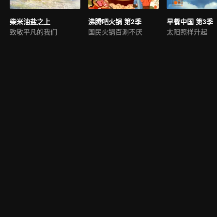
柴米油盐之上
沸腾吧火锅 第2季
早餐中国 第3季
致敬平凡的我们
国民火锅百涮不厌
太阳照样升起