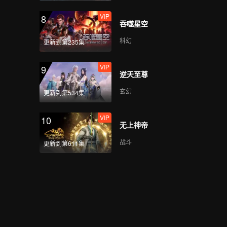
VIP
第13集 贵州贵阳《素
8
吞噬星空
粉》：来自老贵阳人的
心头爱
科幻
更新到第235集
VIP
第14集 台北《筒仔米
9
逆天至尊
糕》：清香软糯！筒仔
米糕温暖旧时光
玄幻
更新到第534集
VIP
第15集 福建龙海《柴火
10
无上神帝
面》：柴火配土灶！这
面才是原滋原味
战斗
更新到第611集
第16集 贵州贵阳《肠旺
面》：百闻不如一见，
贵阳肠旺面来了
第17集 广东顺德《生滚