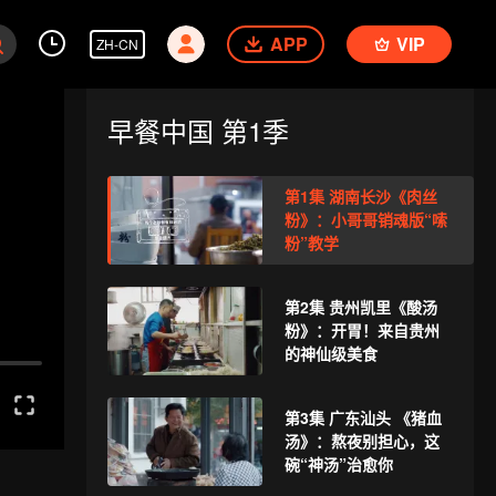
APP
VIP
ZH-CN
早餐中国 第1季
第1集 湖南长沙《肉丝
粉》：小哥哥销魂版“嗦
粉”教学
第2集 贵州凯里《酸汤
粉》：开胃！来自贵州
的神仙级美食
第3集 广东汕头 《猪血
汤》：熬夜别担心，这
碗“神汤”治愈你