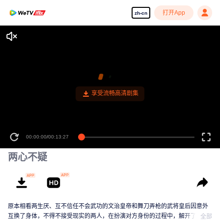
打开App
zh-cn
享受流畅高清剧集
00:00:00
/
00:13:27
两心不疑
原本相看两生厌、互不信任不会武功的文治皇帝和舞刀弄枪的武将皇后因意外
互换了身体，不得不接受现实的两人，在扮演对方身份的过程中，解开了误
全部