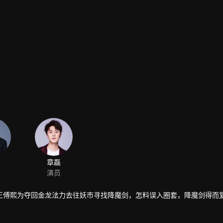
章磊
演员
王傅熙为夺回金龙法力去往妖市寻找降魔剑，怎料误入圈套，降魔剑得而