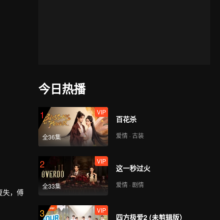
今日热播
VIP
1
百花杀
爱情 · 古装
全36集
VIP
2
这一秒过火
爱情 · 剧情
全33集
复失，傅
VIP
3
四方极爱2 (未剪辑版）