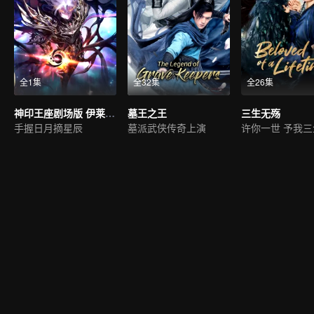
全1集
全32集
全26集
神印王座剧场版 伊莱克斯传奇
墓王之王
三生无殇
手握日月摘星辰
墓派武侠传奇上演
许你一世 予我三