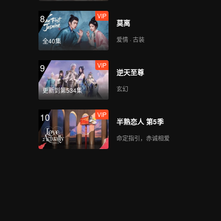
VIP
8
莫离
爱情 · 古装
全40集
VIP
9
逆天至尊
玄幻
更新到第534集
VIP
10
半熟恋人 第5季
命定指引，赤诚相爱