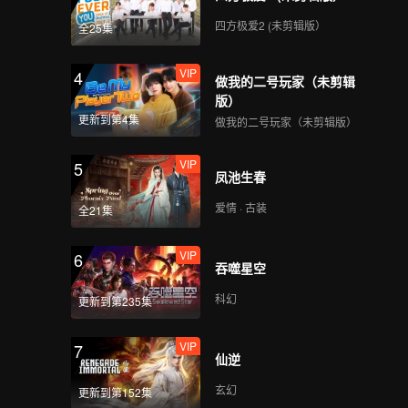
四方极爱2 (未剪辑版）
全25集
VIP
4
做我的二号玩家（未剪辑
版）
更新到第4集
做我的二号玩家（未剪辑版）
VIP
5
凤池生春
爱情 · 古装
全21集
VIP
6
吞噬星空
科幻
更新到第235集
VIP
7
仙逆
玄幻
更新到第152集