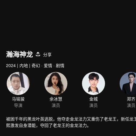
瀚海神龙
分享
2024
|
内地
|
奇幻 · 爱情 · 剧情
马铭骏
余冰慧
金城
郑齐
导演
演员
演员
演员
被困千年的黑龙叶英逃脱，他夺走金龙法力又重伤了老龙王，新任龙
熙激发自身潜能，夺回了老龙王的金龙法力。