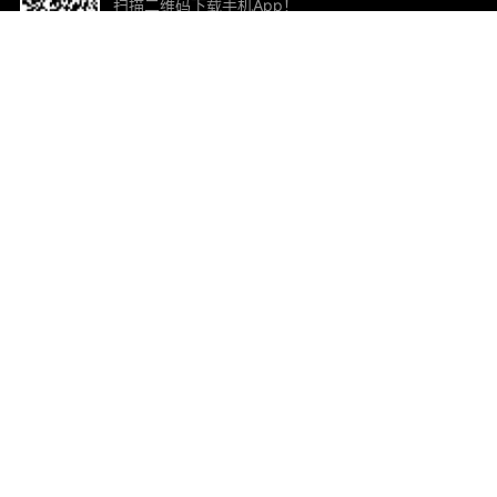
扫描二维码下载手机App！
帮助与反馈
关
意见反馈
加
联
电子
ted.