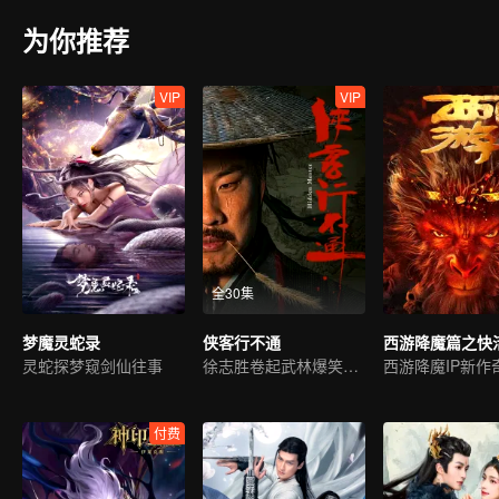
为你推荐
VIP
VIP
全30集
梦魔灵蛇录
侠客行不通
西游降魔篇之快
灵蛇探梦窥剑仙往事
徐志胜卷起武林爆笑风云
付费