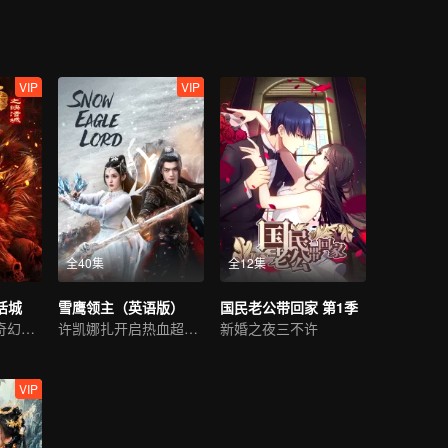
VIP
VIP
全40集
全12集
活城
雪鹰领主（英语版）
国民老公带回家 第1季
西游降魔IP新作奇幻来袭
许凯娜扎开启热血超凡世界
新婚之夜三不许
VIP