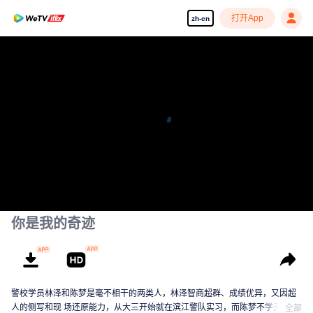
打开App
zh-cn
你是我的奇迹
警校学员林泽和陈梦是毫不相干的两类人，林泽智商超群、成绩优异，又因超
人的侧写和现 场还原能力，从大三开始就在滨江警队实习，而陈梦不学无术、
全部