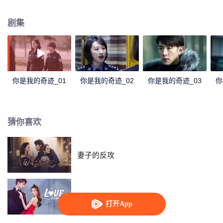
赚钱为上，不仅在学校里私设擂 台，还倒买倒卖各种“违禁品”，除了拥有一身
好武艺，并看不出有任何突出的地方。然而，进 了大四，毕业在即，滨江警队
剧集
的名额和学校的留校名额，却都不偏不倚的落在了陈梦头上，两个 人“不打不相
识”，自此开始了他们纠葛的关系。
你是我的奇迹_01
你是我的奇迹_02
你是我的奇迹_03
你
猜你喜欢
妻子的反攻
良辰美景好时光
打开App