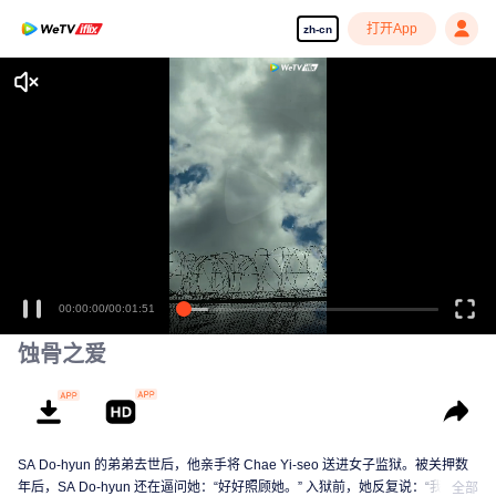
打开App
zh-cn
享受流畅高清剧集
00:00:00
/
00:01:51
蚀骨之爱
SA Do-hyun 的弟弟去世后，他亲手将 Chae Yi-seo 送进女子监狱。被关押数
年后，SA Do-hyun 还在逼问她：“好好照顾她。” 入狱前，她反复说：“我没有
全部