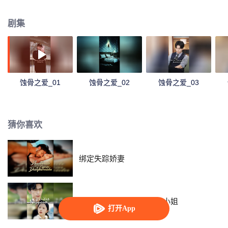
杀他。” 他无动于衷。出狱后，她只问：“我害死你弟弟，你满意了吗？”
剧集
蚀骨之爱_01
蚀骨之爱_02
蚀骨之爱_03
猜你喜欢
绑定失踪娇妻
摆摊十年，我竟是千金大小姐
打开App