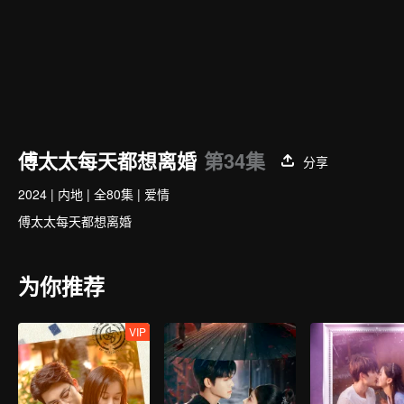
傅太太每天都想离婚
第34集
分享
2024
|
内地
|
全80集
|
爱情
傅太太每天都想离婚
为你推荐
VIP