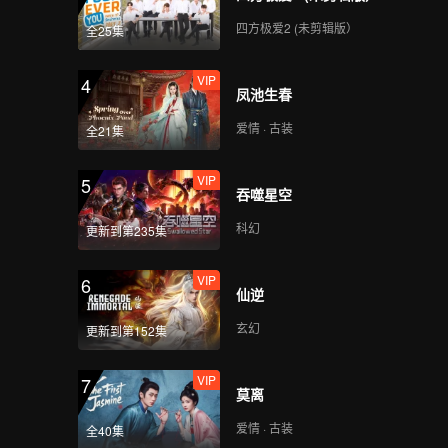
四方极爱2 (未剪辑版）
全25集
VIP
4
凤池生春
爱情 · 古装
全21集
VIP
5
吞噬星空
科幻
更新到第235集
VIP
6
仙逆
玄幻
更新到第152集
VIP
7
莫离
爱情 · 古装
全40集