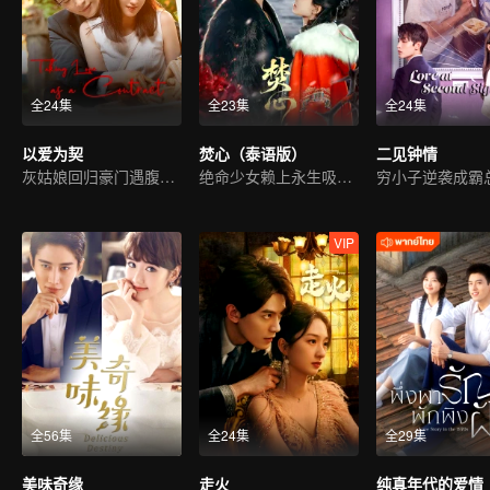
全24集
全23集
全24集
以爱为契
焚心（泰语版）
二见钟情
灰姑娘回归豪门遇腹黑霸总
绝命少女赖上永生吸血鬼
VIP
全56集
全24集
全29集
美味奇缘
走火