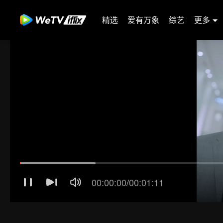
精选
爱有万象
综艺
更多