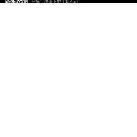
扫描二维码下载手机App！
帮助与反馈
关
意见反馈
加
联
电子
ted.