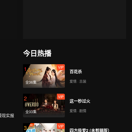
今日热播
VIP
1
百花杀
爱情 · 古装
全36集
VIP
2
这一秒过火
爱情 · 剧情
全33集
侵现实报
VIP
3
四方极爱2 (未剪辑版）