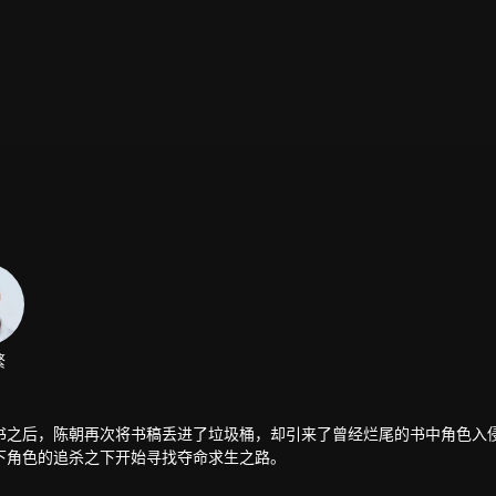
繁
书之后，陈朝再次将书稿丢进了垃圾桶，却引来了曾经烂尾的书中角色入
下角色的追杀之下开始寻找夺命求生之路。