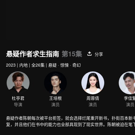
悬疑作者求生指南
第15集
分享
2023
|
内地
|
全26集
|
悬疑 · 惊悚 · 奇幻
杜亭君
王培根
周蓉倩
李佳
导演
演员
演员
演员
悬疑作者陈朝每次被平台拒签，就会选择烂尾重开新书，扑街百本新
复，并且他们在书中的能力也全部具现到了现实世界。陈朝被迫在笔