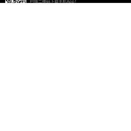
扫描二维码下载手机App！
帮助与反馈
关
意见反馈
加
联
电子
ted.