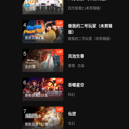
四方极爱2 (未剪辑版）
全25集
VIP
4
做我的二号玩家（未剪辑
版）
更新到第4集
做我的二号玩家（未剪辑版）
VIP
5
凤池生春
爱情 · 古装
全21集
VIP
6
吞噬星空
科幻
更新到第235集
VIP
7
仙逆
玄幻
更新到第152集