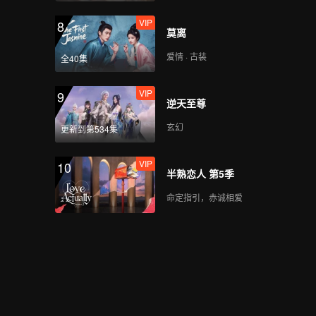
VIP
8
莫离
爱情 · 古装
全40集
VIP
9
逆天至尊
玄幻
更新到第534集
VIP
10
半熟恋人 第5季
命定指引，赤诚相爱