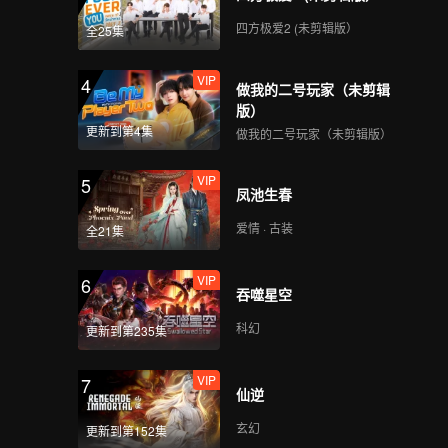
四方极爱2 (未剪辑版）
全25集
VIP
4
做我的二号玩家（未剪辑
版）
更新到第4集
做我的二号玩家（未剪辑版）
VIP
5
凤池生春
爱情 · 古装
全21集
VIP
6
吞噬星空
科幻
更新到第235集
VIP
7
仙逆
玄幻
更新到第152集