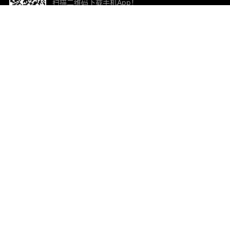
扫描二维码下载手机App！
帮助与反馈
关
意见反馈
加
联
电子
ted.