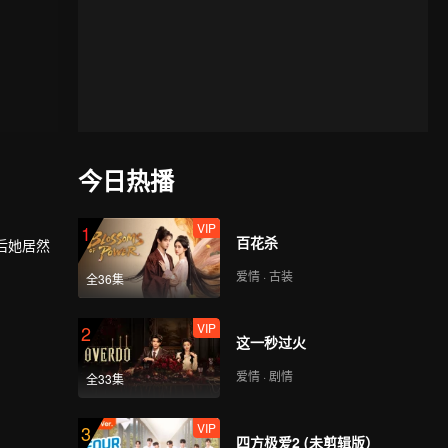
今日热播
VIP
1
百花杀
后她居然
爱情 · 古装
全36集
VIP
2
这一秒过火
爱情 · 剧情
全33集
VIP
3
四方极爱2 (未剪辑版）