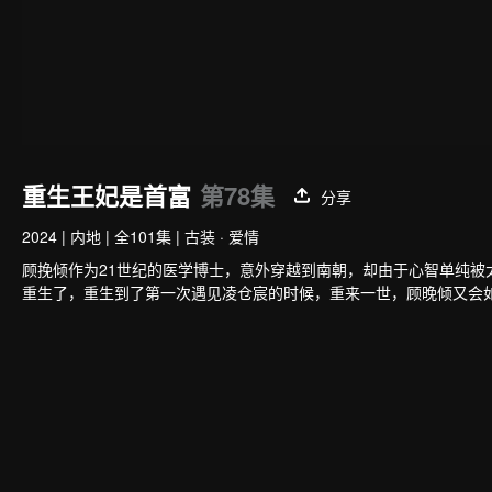
重生王妃是首富
第78集
分享
2024
|
内地
|
全101集
|
古装 · 爱情
顾挽倾作为21世纪的医学博士，意外穿越到南朝，却由于心智单纯
重生了，重生到了第一次遇见凌仓宸的时候，重来一世，顾晚倾又会