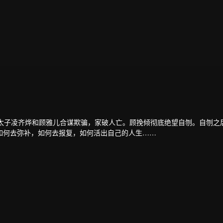
被太子凌齐烨和顾雅儿合谋欺骗，家破人亡。顾挽倾彻底绝望自刎。自刎之
如何去弥补，如何去报复，如何活出自己的人生……