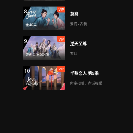
VIP
8
莫离
爱情 · 古装
全40集
VIP
9
逆天至尊
玄幻
更新到第534集
VIP
10
半熟恋人 第5季
命定指引，赤诚相爱