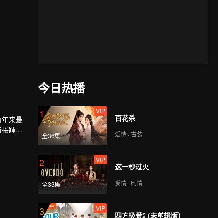
今日热播
VIP
1
百花杀
百年来最
击接踵而
爱情 · 古装
全36集
人的仰
VIP
2
这一秒过火
爱情 · 剧情
全33集
VIP
3
四方极爱2 (未剪辑版）