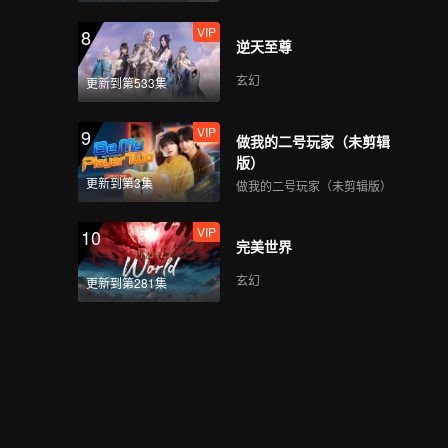
VIP
8
逆天至尊
玄幻
更新到第533集
VIP
9
做我的二号玩家（未剪辑
版）
更新到第3集
做我的二号玩家（未剪辑版）
VIP
10
完美世界
玄幻
更新到第281集