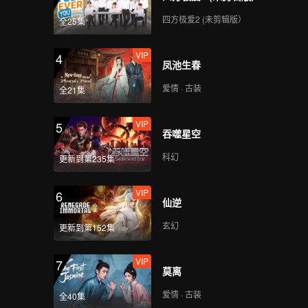
四方极爱2 (未剪辑版）
全25集
VIP
4
凤池生春
爱情 · 古装
全21集
VIP
5
吞噬星空
科幻
更新到第235集
VIP
6
仙逆
玄幻
更新到第152集
VIP
7
莫离
爱情 · 古装
全40集