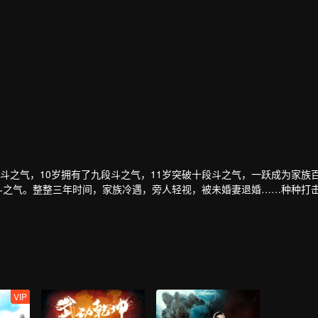
斗之气，10岁拥有了九段斗之气，11岁突破十段斗之气，一跃成为家族
段斗之气。整整三年时间，家族冷遇，旁人轻视，被未婚妻退婚……种种打
扇全新的大门在面前开启！萧炎重新成为家族年轻一辈中的佼佼者，受到众
脉，在药老的帮助下，进一步提升自己的修炼级别…
VIP