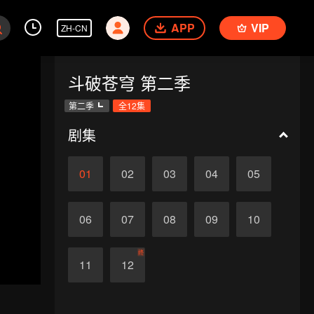
APP
VIP
ZH-CN
斗破苍穹 第二季
第二季
全12集
剧集
01
02
03
04
05
06
07
08
09
10
终
11
12