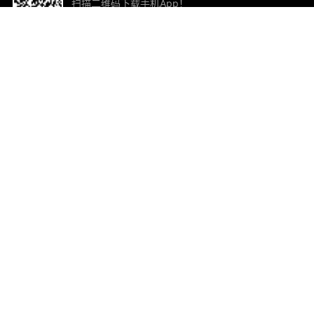
扫描二维码下载手机App！
帮助与反馈
关
意见反馈
加
联
电子
ted.