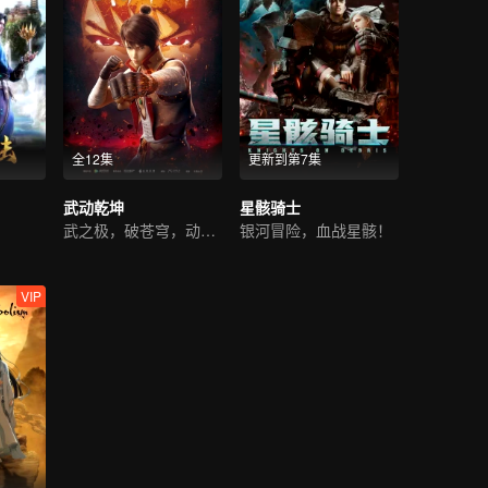
全12集
更新到第7集
武动乾坤
星骸骑士
武之极，破苍穹，动乾坤
银河冒险，血战星骸！
VIP