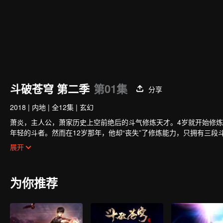
斗破苍穹 第二季
第01集
分享
2018
|
内地
|
全12集
|
玄幻
萧炎，主人公，萧家历史上空前绝后的斗气修炼天才。4岁就开始修炼
年轻的斗者。然而在12岁那年，他却“丧失”了修炼能力，只拥有三
至。 就在他即将绝望的时候，一缕幽魂从他手上的戒指里浮现，一
展开
慕，他却不满足于此。为了一雪退婚带来的耻辱，萧炎来到了魔兽山
为你推荐