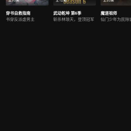
穿书自救指南
武动乾坤 第6季
魔道祖师
书穿反派虐男主
斩杀林琅天，登顶冠军