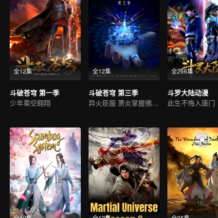
全12集
全12集
全266集
斗破苍穹 第一季
斗破苍穹 第三季
斗罗大陆动漫
少年乘空翱翔
异火臣服 萧炎掌握佛怒火连
此生不悔入唐门
全10集
全12集
全35集