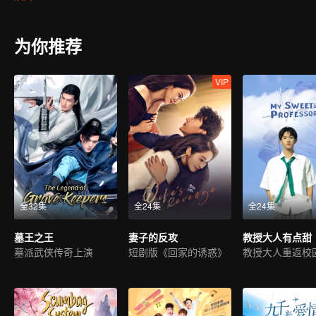
为你推荐
VIP
全32集
全24集
全24集
墓王之王
妻子的反攻
教授大人有点甜
墓派武侠传奇上演
短剧版《回家的诱惑》
教授大人重返校