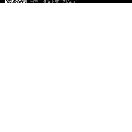
扫描二维码下载手机App！
帮助与反馈
关
意见反馈
加
联
电子
ted.