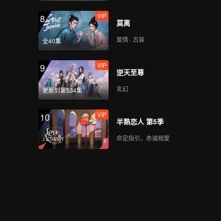
VIP
8
莫离
爱情 · 古装
全40集
VIP
9
逆天至尊
玄幻
更新到第534集
VIP
10
半熟恋人 第5季
命定指引，赤诚相爱