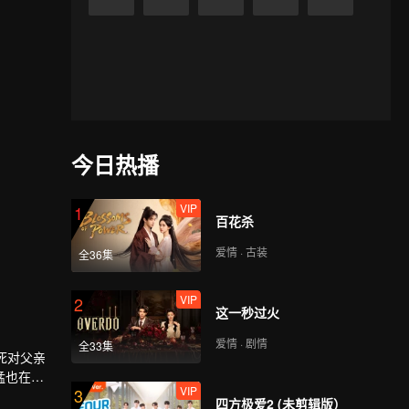
今日热播
VIP
1
百花杀
爱情 · 古装
全36集
VIP
2
这一秒过火
爱情 · 剧情
全33集
死对父亲
猛也在这
VIP
3
四方极爱2 (未剪辑版）