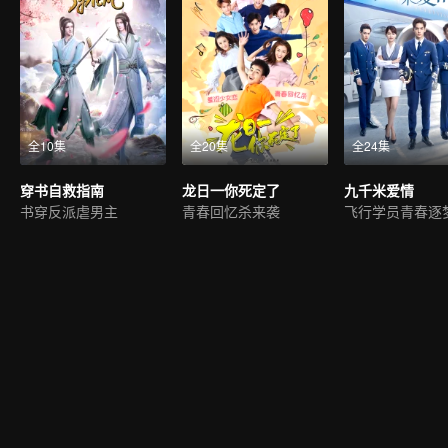
全10集
全20集
全24集
穿书自救指南
龙日一你死定了
九千米爱情
书穿反派虐男主
青春回忆杀来袭
飞行学员青春逐