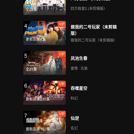
四方极爱2 (未剪辑版）
全25集
VIP
4
做我的二号玩家（未剪辑
版）
更新到第4集
做我的二号玩家（未剪辑版）
VIP
5
凤池生春
爱情 · 古装
全21集
VIP
6
吞噬星空
科幻
更新到第235集
VIP
7
仙逆
玄幻
更新到第152集