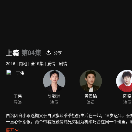
上瘾
第04集
分享
2016
|
内地
|
全15集
|
爱情 · 剧情
丁伟
许魏洲
黄景瑜
陈稳
导演
演员
演员
演员
白洛因自小跟迷糊父亲白汉旗及爷爷奶奶生活在一起，16岁这年，
一直心怀怨恨。两个带着抵触情绪兄弟因为机缘巧合在同一个班里，
段感情中起了不小的作用。
展开