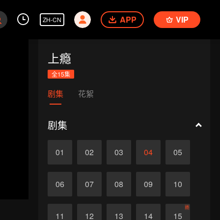
APP
VIP
ZH-CN
上瘾
全15集
剧集
花絮
剧集
01
02
03
04
05
06
07
08
09
10
终
11
12
13
14
15