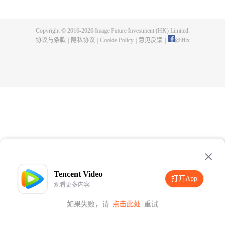
出了神秘而庞大的暗杀宗派——天演门。且看楚行云如何在这场波云诡谲的暗
杀中，披荆斩棘，所向睥睨！
Copyright © 2016-
2026
Image Future Investment (HK) Limited.
协议与条款
|
隐私协议
|
Cookie Policy
|
意见反馈
|
@
iflix
Tencent Video
打开App
观看更多内容
如果失败，请
点击此处
重试
打开App