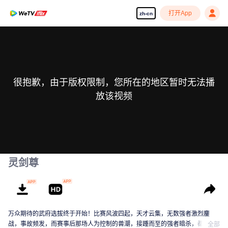
打开App
zh-cn
很抱歉，由于版权限制，您所在的地区暂时无法播
放该视频
灵剑尊
万众期待的武府选拔终于开始！比赛风波四起，天才云集，无数强者激烈鏖
战，事故频发，而赛事后那场人为控制的兽潮，接踵而至的强者暗杀，都显示
全部