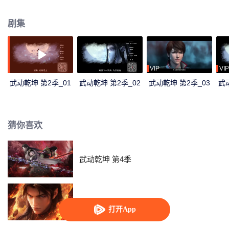
中发现一只相助自己的天妖貂，从而走上了逆袭之路，一个浩瀚的仙侠世界就
此展开……
剧集
VIP
VIP
武动乾坤 第2季_01
武动乾坤 第2季_02
武动乾坤 第2季_03
武
猜你喜欢
武动乾坤 第4季
武动乾坤 第5季
打开App