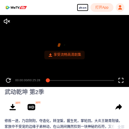
打开App
zh-cn
享受流畅高清剧集
00:00:00
/
00:25:28
武动乾坤 第2季
修炼一途，乃窃阴阳，夺造化，转涅槃，握生死，掌轮回。大炎王朝青阳镇，
家族中不受宠的边缘子弟林动，在山洞间偶然捡到一块神秘的石符，又在石符
全部