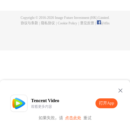
父遗留的至尊龙血，神秘古鼎。陈枫从此逆天崛起，踏上寻找师父，成为强者
的道路。
Copyright © 2016-
2026
Image Future Investment (HK) Limited.
协议与条款
|
隐私协议
|
Cookie Policy
|
意见反馈
|
@
iflix
Tencent Video
打开App
观看更多内容
如果失败，请
点击此处
重试
打开App