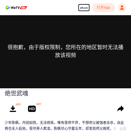
打开App
zh-cn
很抱歉，由于版权限制，您所在的地区暂时无法播
放该视频
绝世武魂
少年陈枫，丹田如铁，无法修炼。唯有恩师不弃，不想师父被强者击杀，自此
再也无人庇佑，受尽旁人欺凌。陈枫尽心守墓五年，却发现师父假死，发现师
全部