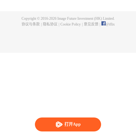
父遗留的至尊龙血，神秘古鼎。陈枫从此逆天崛起，踏上寻找师父，成为强者
的道路。
Copyright © 2016-
2026
Image Future Investment (HK) Limited.
协议与条款
|
隐私协议
|
Cookie Policy
|
意见反馈
|
@
iflix
打开App