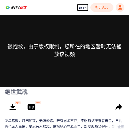
打开App
zh-cn
很抱歉，由于版权限制，您所在的地区暂时无法播
放该视频
绝世武魂
少年陈枫，丹田如铁，无法修炼。唯有恩师不弃，不想师父被强者击杀，自此
再也无人庇佑，受尽旁人欺凌。陈枫尽心守墓五年，却发现师父假死，发现师
全部