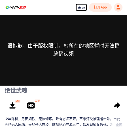
打开App
zh-cn
很抱歉，由于版权限制，您所在的地区暂时无法播
放该视频
绝世武魂
少年陈枫，丹田如铁，无法修炼。唯有恩师不弃，不想师父被强者击杀，自此
再也无人庇佑，受尽旁人欺凌。陈枫尽心守墓五年，却发现师父假死，发现师
全部