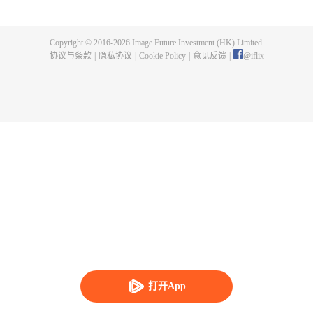
父遗留的至尊龙血，神秘古鼎。陈枫从此逆天崛起，踏上寻找师父，成为强者
的道路。
Copyright © 2016-
2026
Image Future Investment (HK) Limited.
协议与条款
|
隐私协议
|
Cookie Policy
|
意见反馈
|
@
iflix
打开App