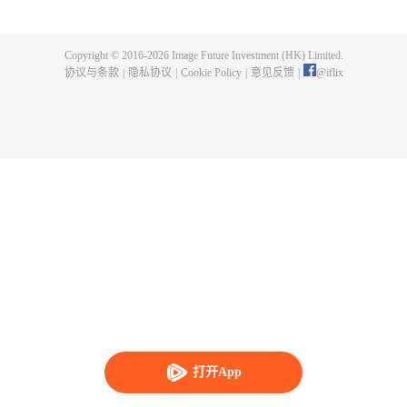
父遗留的至尊龙血，神秘古鼎。陈枫从此逆天崛起，踏上寻找师父，成为强者
的道路。
Copyright © 2016-
2026
Image Future Investment (HK) Limited.
协议与条款
|
隐私协议
|
Cookie Policy
|
意见反馈
|
@
iflix
打开App