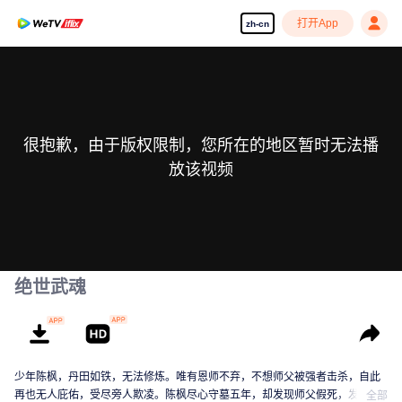
打开App
zh-cn
很抱歉，由于版权限制，您所在的地区暂时无法播
放该视频
绝世武魂
少年陈枫，丹田如铁，无法修炼。唯有恩师不弃，不想师父被强者击杀，自此
再也无人庇佑，受尽旁人欺凌。陈枫尽心守墓五年，却发现师父假死，发现师
全部