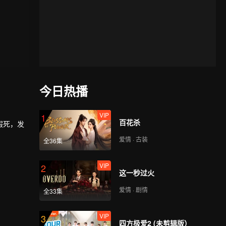
今日热播
VIP
1
百花杀
假死，发
爱情 · 古装
全36集
VIP
2
这一秒过火
爱情 · 剧情
全33集
VIP
3
四方极爱2 (未剪辑版）