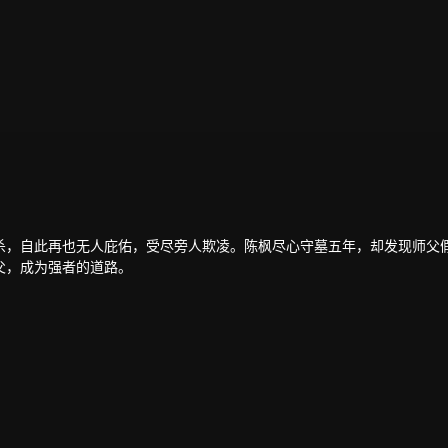
杀，自此再也无人庇佑，受尽旁人欺凌。陈枫尽心守墓五年，却发现师父
父，成为强者的道路。