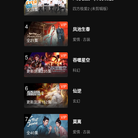
四方极爱2 (未剪辑版）
全25集
VIP
4
凤池生春
爱情 · 古装
全21集
VIP
5
吞噬星空
科幻
更新到第235集
VIP
6
仙逆
玄幻
更新到第152集
VIP
7
莫离
爱情 · 古装
全40集