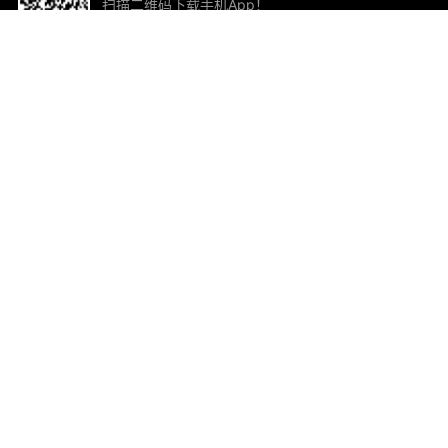
扫描二维码下载手机App！
帮助与反馈
关
意见反馈
加
联
电子
ted.