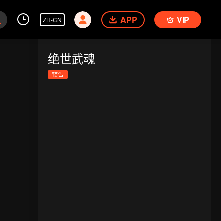
APP
VIP
ZH-CN
绝世武魂
预告