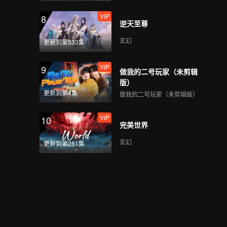
VIP
8
逆天至尊
玄幻
更新到第533集
VIP
9
做我的二号玩家（未剪辑
版）
更新到第4集
做我的二号玩家（未剪辑版）
VIP
10
完美世界
玄幻
更新到第281集