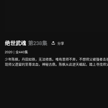
绝世武魂
第238集
分享
2020
|
全440集
少年陈枫，丹田如铁，无法修炼。唯有恩师不弃，不想师父被强者击
现师父遗留的至尊龙血，神秘古鼎。陈枫从此逆天崛起，踏上寻找师