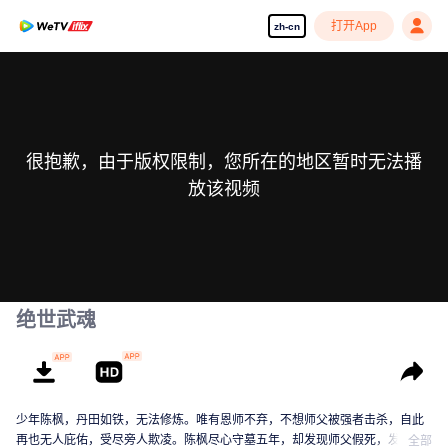
打开App
zh-cn
很抱歉，由于版权限制，您所在的地区暂时无法播
放该视频
绝世武魂
少年陈枫，丹田如铁，无法修炼。唯有恩师不弃，不想师父被强者击杀，自此
再也无人庇佑，受尽旁人欺凌。陈枫尽心守墓五年，却发现师父假死，发现师
全部