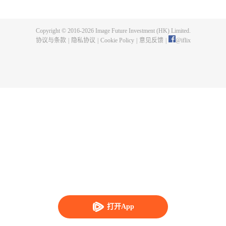
父遗留的至尊龙血，神秘古鼎。陈枫从此逆天崛起，踏上寻找师父，成为强者
的道路。
Copyright © 2016-
2026
Image Future Investment (HK) Limited.
协议与条款
|
隐私协议
|
Cookie Policy
|
意见反馈
|
@
iflix
打开App