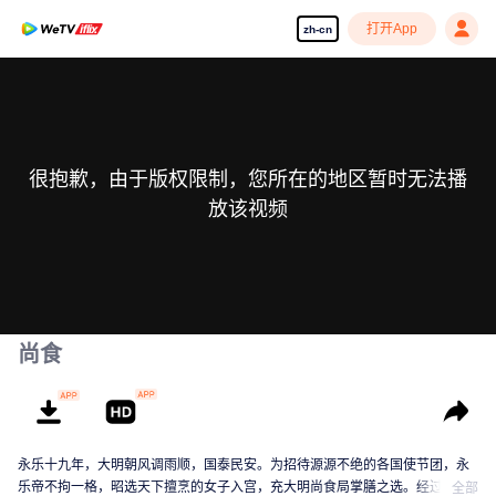
打开App
zh-cn
很抱歉，由于版权限制，您所在的地区暂时无法播
放该视频
尚食
永乐十九年，大明朝风调雨顺，国泰民安。为招待源源不绝的各国使节团，永
乐帝不拘一格，昭选天下擅烹的女子入宫，充大明尚食局掌膳之选。经过重重
全部