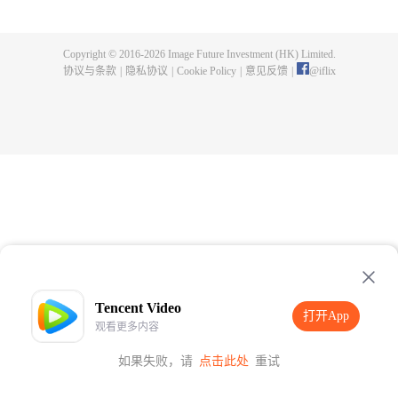
选拔，少女姚子衿入选为尚食局宫女，巧遇同样参选的殷紫萍、苏月华等人。
三人奇计百出，创新百道新鲜菜色，更令历代古籍名肴重现人间。子衿一步步
从宫女到典膳，烹饪技术渐臻佳境，更和皇太孙朱瞻基萌生出真挚的情感。从
Copyright © 2016-
2026
Image Future Investment (HK) Limited.
二人一波三折的感情故事中，展现出明朝三位杰出帝王的历史功绩与家庭生
协议与条款
|
隐私协议
|
Cookie Policy
|
意见反馈
|
@
iflix
活，描绘出一幅洋溢着浓郁亲情、友情、爱情，充满着人情味的古代文化生活
画卷。揭示“食”的真正意义，即美食是促进人与人、不同文化之间沟通的桥梁，
中华饮食文化更是影响周边国家和世界的重要文化瑰宝之一。
Tencent Video
打开App
观看更多内容
如果失败，请
点击此处
重试
打开App