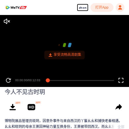
打开App
zh-cn
享受流畅高清剧集
00:00:00
/
00:12:03
今人不见古时玥
博物院展品管理员晓玥，因意外事件与来自西汉的丫鬟幺幺和捕快老秦相遇。
幺幺和晓玥的母亲王萧因神秘力量互换身份，王萧被带回西汉，而幺幺留在现
全部