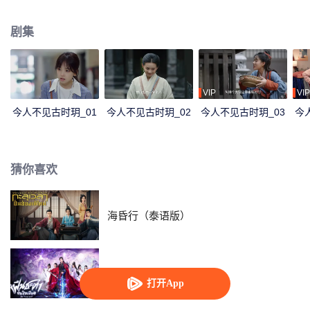
代。晓玥和幺幺努力寻找穿越方法，最终发现辛追夫人和利豨的秘密。
剧集
VIP
VIP
今人不见古时玥_01
今人不见古时玥_02
今人不见古时玥_03
今
猜你喜欢
海昏行（泰语版）
逆天成仙（泰语版）
打开App