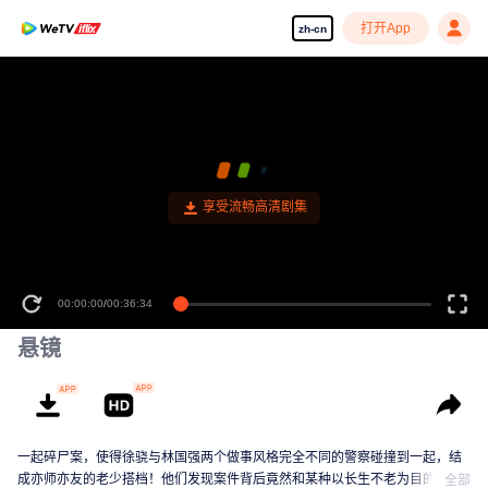
打开App
zh-cn
享受流畅高清剧集
00:00:00
/
00:36:34
悬镜
一起碎尸案，使得徐骁与林国强两个做事风格完全不同的警察碰撞到一起，结
成亦师亦友的老少搭档！他们发现案件背后竟然和某种以长生不老为目的的古
全部