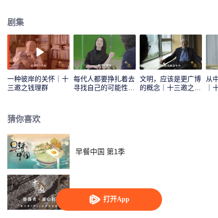
剧集
一种彼岸的关怀｜十
每代人都要挣扎着去
文明，应该是更广博
从
三邀之钱理群
寻找自己的可能性｜
的概念｜十三邀之傅
｜
十三邀之101女孩
高义
猜你喜欢
早餐中国 第1季
十三邀 第三季
打开App