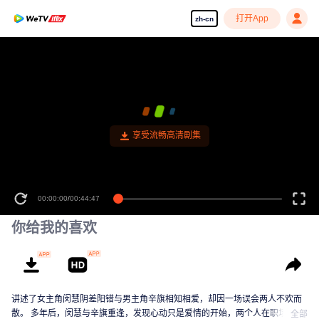
打开App
zh-cn
享受流畅高清剧集
00:00:00
/
00:44:47
你给我的喜欢
讲述了女主角闵慧阴差阳错与男主角辛旗相知相爱，却因一场误会两人不欢而
散。 多年后，闵慧与辛旗重逢，发现心动只是爱情的开始，两个人在职场上、
全部