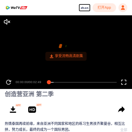
打开App
zh-cn
享受流畅高清剧集
00:00:00
/
00:02:49
创造营亚洲 第二季
热情泰国再续前缘，来自亚洲不同国家和地区的练习生男孩齐聚曼谷，相互比
拼，努力成长，最终的成为一个国际男团。
全部