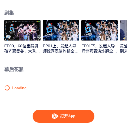
剧集
EP00：60位宝藏男
EP01上：发起人导
EP01下：发起人导
黄
孩齐聚曼谷，大秀才
师惊喜表演炸翻全
师惊喜表演炸翻全
到
艺花样整活
场！学员初亮相首秀
场！学员初亮相首秀
与
评级
评级
撞
幕后花絮
Loading…
打开App