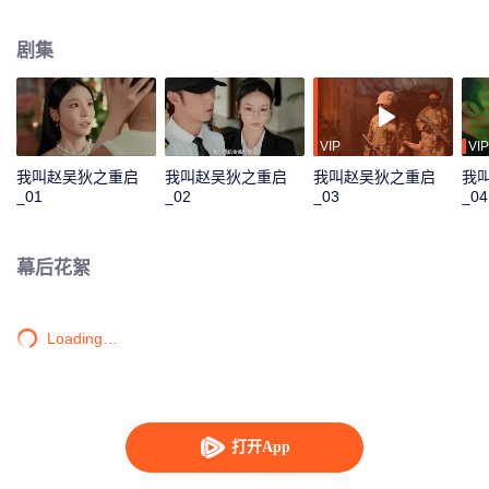
两人一起战胜了多个危险的对手，并找回记忆开始了新的人生。
剧集
VIP
VIP
我叫赵吴狄之重启
我叫赵吴狄之重启
我叫赵吴狄之重启
我
_01
_02
_03
_04
幕后花絮
Loading…
打开App