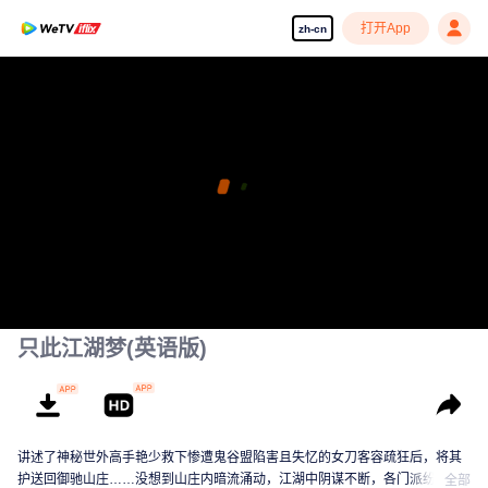
打开App
zh-cn
只此江湖梦(英语版)
讲述了神秘世外高手艳少救下惨遭鬼谷盟陷害且失忆的女刀客容疏狂后，将其
护送回御驰山庄……没想到山庄内暗流涌动，江湖中阴谋不断，各门派纷争不
全部