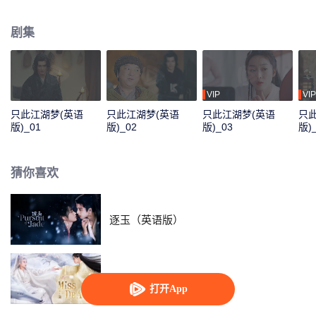
休。两人被迫卷入刀光剑影的江湖斗争，携手惩恶扬善，共抗邪恶势力鬼谷
盟。然而前尘与现世迷局也正待两人揭开……
剧集
VIP
VIP
只此江湖梦(英语
只此江湖梦(英语
只此江湖梦(英语
只
版)_01
版)_02
版)_03
版)
猜你喜欢
逐玉（英语版）
遇龙（英语版）
打开App